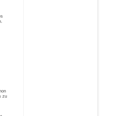
es
n.
chon
s zu