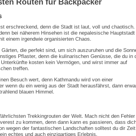
sten Routen für Backpacker
s
t erschreckend, denn die Stadt ist laut, voll und chaotisch.
 denn bei näherem Hinsehen ist die nepalesische Hauptstadt
 mit einem irgendwie organisierten Chaos.
en Gärten, die perfekt sind, um sich auszuruhen und die Sonn
tiges Pflaster, denn die kulinarischen Genüsse, die du in 
Unterkünfte kosten kein Vermögen, und wirst immer auf
chen treffen.
 einen Besuch wert, denn Kathmandu wird von einer
r wenn du ein wenig aus der Stadt herausfährst, dann erwa
trahlend blauen Himmel.
fährlichsten Trekkingrouten der Welt. Mach nicht den Fehler
erest zu kommen, denn dann kann es passieren, dass dich
n wegen der fantastischen Landschaften solltest du dir Zeit
ein echtes und auch einzigartiges Erlebnis.