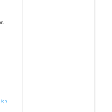
en,
 ich