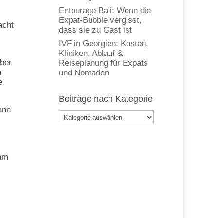
Entourage Bali: Wenn die
Expat-Bubble vergisst,
acht
dass sie zu Gast ist
IVF in Georgien: Kosten,
Kliniken, Ablauf &
über
Reiseplanung für Expats
n
und Nomaden
e
Beiträge nach Kategorie
ann
Beiträge
nach
Kategorie
 am