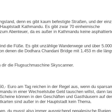
ngsland, denn es gibt kaum befestigte Straßen, und der einz
r Hauptstadt Kathmandu. Es gibt zwar 70 einheimische
 zum Abenteuer, da es außer in Kathmandu keine asphaltiert
ind die Füße. Es gibt unzählige Wanderwege und über 5.000
on denen die Dodhara Chandani Bridge mit 1.453 m die läng
h dir die Flugsuchmaschine Skyscanner.
 50,- Euro am Tag reichen in der Regel aus, wenn du sparsa
hmandu in einer Wechselstube Geld tauschen willst, dann la
e Scheine können in den Geschäften und Gasthäusern auf d
tkarten sind außer in der Hauptstadt kein Thema.
en, du musst also immer ausreichend nepalesische Rupien