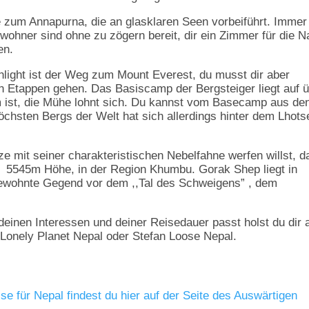
 zum Annapurna, die an glasklaren Seen vorbeiführt. Immer
ewohner sind ohne zu zögern bereit, dir ein Zimmer für die N
en.
hlight ist der Weg zum Mount Everest, du musst dir aber
n Etappen gehen. Das Basiscamp der Bergsteiger liegt auf 
ist, die Mühe lohnt sich. Du kannst vom Basecamp aus de
chsten Bergs der Welt hat sich allerdings hinter dem Lhots
ze mit seiner charakteristischen Nebelfahne werfen willst, d
n 5545m Höhe, in der Region Khumbu. Gorak Shep liegt in
bewohnte Gegend vor dem ,,Tal des Schweigens” , dem
deinen Interessen und deiner Reisedauer passt holst du dir
 Lonely Planet Nepal oder Stefan Loose Nepal.
e für Nepal findest du hier auf der Seite des Auswärtigen