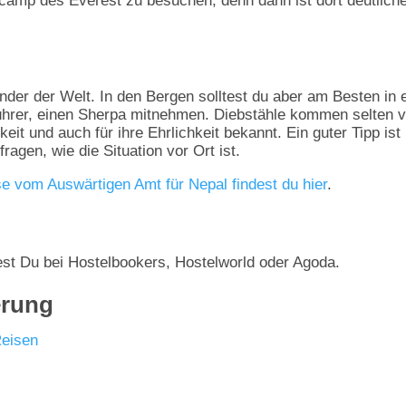
camp des Everest zu besuchen, denn dann ist dort deutlich
änder der Welt. In den Bergen solltest du aber am Besten in 
hrer, einen Sherpa mitnehmen. Diebstähle kommen selten v
keit und auch für ihre Ehrlichkeit bekannt. Ein guter Tipp ist
ragen, wie die Situation vor Ort ist.
e vom Auswärtigen Amt für Nepal findest du hier
.
est Du bei Hostelbookers, Hostelworld oder Agoda.
erung
Reisen