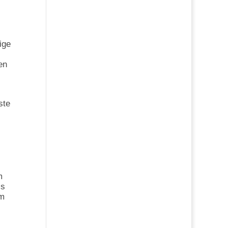
ige
en
ste
m
ss
em