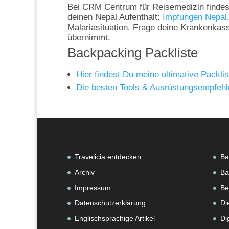
Bei CRM Centrum für Reisemedizin findest 
deinen Nepal Aufenthalt:
Impfungen Nepal
Malariasituation. Frage deine Krankenkass
übernimmt.
Backpacking Packliste
Hier findest Du meine ultimative Packlis
Die besten Tools & Ausrüstungsempfehl
Travelicia entdecken
Ba
Archiv
Ba
Impressum
Be
Datenschutzerklärung
Di
Englischsprachige Artikel
Di