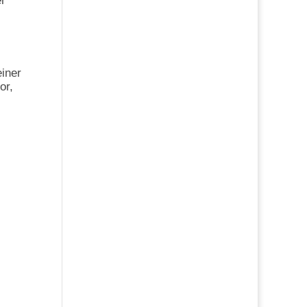
er
einer
or,