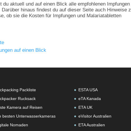
du aktuell und auf einen Blick alle empfohlenen Impfungen 
. Darüber hinaus findest du auf dieser Seite auch Hinweise z
e, ob sie die Kosten für Impfungen und Malariatabletten
te
ungen auf einen Blick
ckpacking Packliste
ESTA USA
ckpacker Rucksack
eTA Kanada
ste Kamera auf Reisen
ETA UK
e besten Unterwasserkameras
eVisitor Australien
gitale Nomaden
ETA Australien