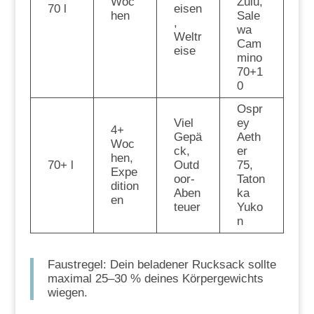
Woc
Zulu,
70 l
eisen
hen
Sale
,
wa
Weltr
Cam
eise
mino
70+1
0
Ospr
Viel
ey
4+
Gepä
Aeth
Woc
ck,
er
hen,
70+ l
Outd
75,
Expe
oor-
Taton
dition
Aben
ka
en
teuer
Yuko
n
Faustregel: Dein beladener Rucksack sollte
maximal 25–30 % deines Körpergewichts
wiegen.