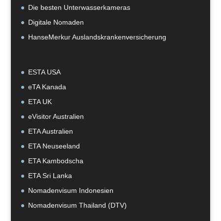
Die besten Unterwasserkameras
Digitale Nomaden
HanseMerkur Auslandskrankenversicherung
ESTA USA
eTA Kanada
ETA UK
eVisitor Australien
ETA Australien
ETA Neuseeland
ETA Kambodscha
ETA Sri Lanka
Nomadenvisum Indonesien
Nomadenvisum Thailand (DTV)