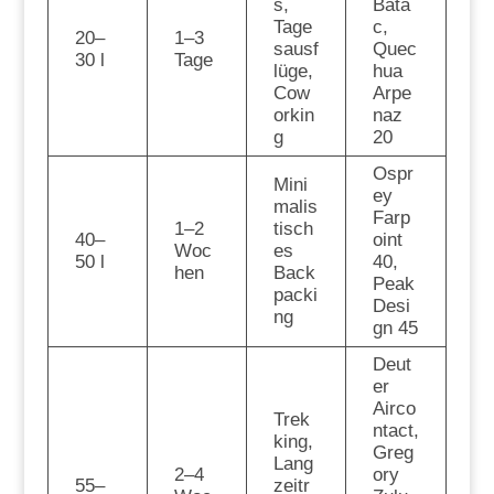
s,
Bata
Tage
c,
20–
1–3
sausf
Quec
30 l
Tage
lüge,
hua
Cow
Arpe
orkin
naz
g
20
Ospr
Mini
ey
malis
Farp
1–2
tisch
40–
oint
Woc
es
50 l
40,
hen
Back
Peak
packi
Desi
ng
gn 45
Deut
er
Airco
Trek
ntact,
king,
Greg
Lang
2–4
ory
55–
zeitr