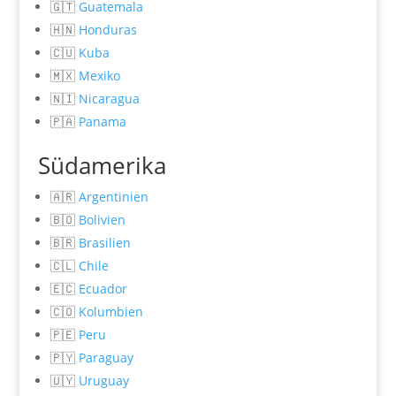
🇬🇹
Guatemala
🇭🇳
Honduras
🇨🇺
Kuba
🇲🇽
Mexiko
🇳🇮
Nicaragua
🇵🇦
Panama
Südamerika
🇦🇷
Argentinien
🇧🇴
Bolivien
🇧🇷
Brasilien
🇨🇱
Chile
🇪🇨
Ecuador
🇨🇴
Kolumbien
🇵🇪
Peru
🇵🇾
Paraguay
🇺🇾
Uruguay