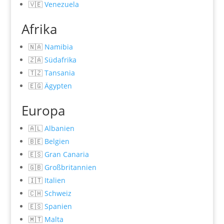
🇻🇪
Venezuela
Afrika
🇳🇦
Namibia
🇿🇦
Südafrika
🇹🇿
Tansania
🇪🇬
Ägypten
Europa
🇦🇱
Albanien
🇧🇪
Belgien
🇪🇸
Gran Canaria
🇬🇧
Großbritannien
🇮🇹
Italien
🇨🇭
Schweiz
🇪🇸
Spanien
🇲🇹
Malta