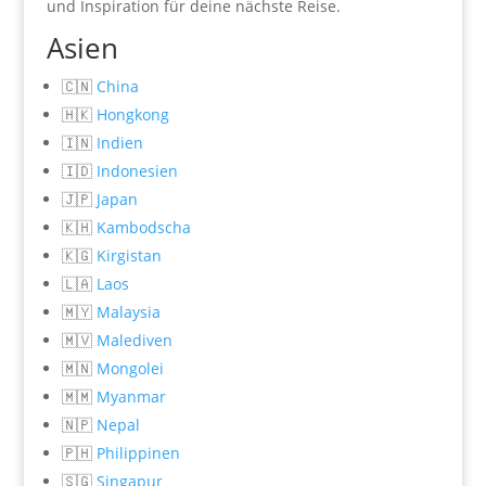
und Inspiration für deine nächste Reise.
Asien
🇨🇳
China
🇭🇰
Hongkong
🇮🇳
Indien
🇮🇩
Indonesien
🇯🇵
Japan
🇰🇭
Kambodscha
🇰🇬
Kirgistan
🇱🇦
Laos
🇲🇾
Malaysia
🇲🇻
Malediven
🇲🇳
Mongolei
🇲🇲
Myanmar
🇳🇵
Nepal
🇵🇭
Philippinen
🇸🇬
Singapur