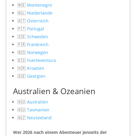
🇲🇪
Montenegro
🇳🇱
Niederlande
🇦🇹
Österreich
🇵🇹
Portugal
🇸🇪
Schweden
🇫🇷
Frankreich
🇳🇴
Norwegen
🇪🇸
Fuerteventura
🇭🇷
Kroatien
🇬🇪
Georgien
Australien & Ozeanien
🇦🇺
Australien
🇦🇺
Tasmanien
🇳🇿
Neuseeland
Wer 2026 nach einem Abenteuer jenseits der