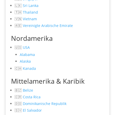
🇱🇰
Sri Lanka
🇹🇭
Thailand
🇻🇳
Vietnam
🇦🇪
Vereinigte Arabische Emirate
Nordamerika
🇺🇸
USA
Alabama
Alaska
🇨🇦
Kanada
Mittelamerika & Karibik
🇧🇿
Belize
🇨🇷
Costa Rica
🇩🇴
Dominikanische Republik
🇸🇻
El Salvador