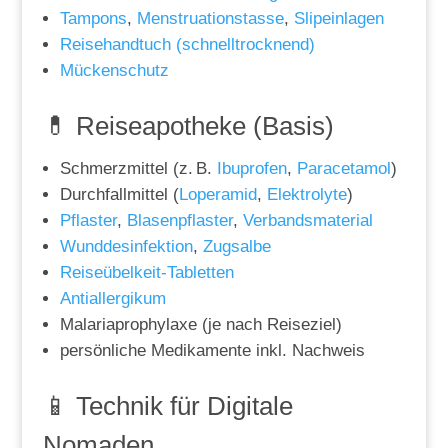
Tampons
,
Menstruationstasse
,
Slipeinlagen
Reisehandtuch (schnelltrocknend)
Mückenschutz
💊 Reiseapotheke (Basis)
Schmerzmittel (z. B.
Ibuprofen
,
Paracetamol
)
Durchfallmittel (
Loperamid
,
Elektrolyte
)
Pflaster
,
Blasenpflaster
,
Verbandsmaterial
Wunddesinfektion
,
Zugsalbe
Reiseübelkeit-Tabletten
Antiallergikum
Malariaprophylaxe (je nach Reiseziel)
persönliche Medikamente inkl. Nachweis
📱 Technik für Digitale
Nomaden