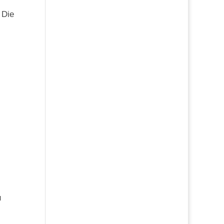
 Die
u