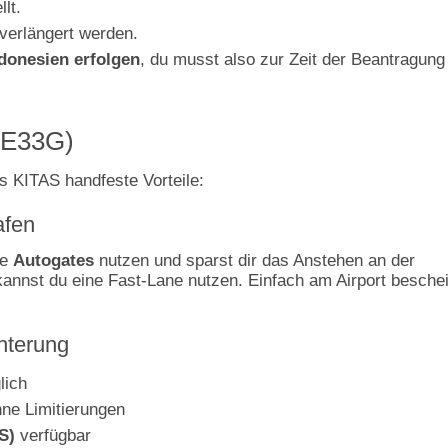
lt.
verlängert werden.
donesien erfolgen
, du musst also zur Zeit der Beantragung
 (E33G)
as KITAS handfeste Vorteile:
afen
ie
Autogates
nutzen und sparst dir das Anstehen an der
kannst du eine Fast-Lane nutzen. Einfach am Airport besche
chterung
lich
ne Limitierungen
S)
verfügbar