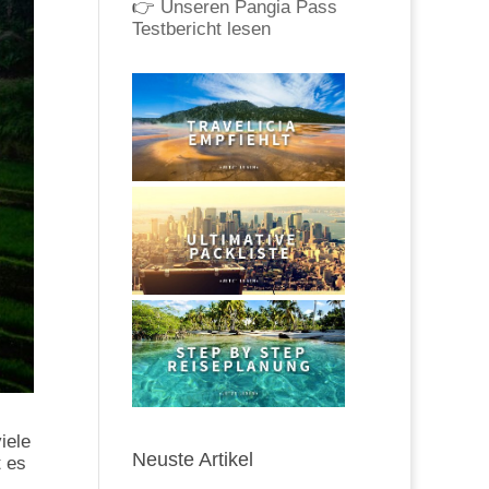
👉
Unseren Pangia Pass
Testbericht lesen
iele
Neuste Artikel
t es