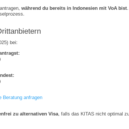
eantragen,
während du bereits in Indonesien mit VoA bist
.
selprozess.
rittanbietern
025) bei:
antragst:
)
indest:
)
e Beratung anfragen
nfrei zu alternativen Visa
, falls das KITAS nicht optimal z