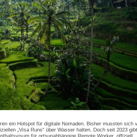
ahren ein Hotspot für digitale Nomaden. Bisher mussten sich v
ffiziellen „Visa Runs“ über Wasser halten. Doch seit 2023 gib
enthaltsvisum für ortsunabhängige Remote Worker, offiziell