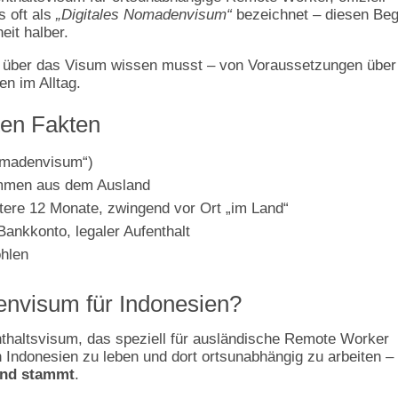
es oft als
„Digitales Nomadenvisum“
bezeichnet – diesen Begr
eit halber.
 du über das Visum wissen musst – von Voraussetzungen über
en im Alltag.
ten Fakten
omadenvisum“)
mmen aus dem Ausland
ere 12 Monate, zwingend vor Ort „im Land“
Bankkonto, legaler Aufenthalt
ohlen
envisum für Indonesien?
nthaltsvisum, das speziell für ausländische Remote Worker
 in Indonesien zu leben und dort ortsunabhängig zu arbeiten –
and stammt
.