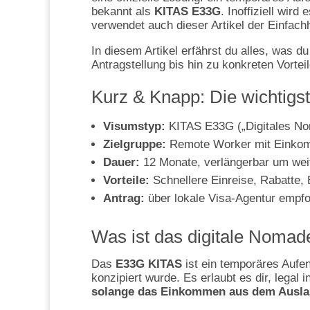
bekannt als
KITAS E33G
. Inoffiziell wird 
verwendet auch dieser Artikel der Einfachh
In diesem Artikel erfährst du alles, was
Antragstellung bis hin zu konkreten Vorteil
Kurz & Knapp: Die wichtigs
Visumstyp:
KITAS E33G („Digitales N
Zielgruppe:
Remote Worker mit Einko
Dauer:
12 Monate, verlängerbar um weit
Vorteile:
Schnellere Einreise, Rabatte, 
Antrag:
über lokale Visa-Agentur empf
Was ist das digitale Nomad
Das
E33G KITAS
ist ein temporäres Aufe
konzipiert wurde. Es erlaubt es dir, legal
solange das Einkommen aus dem Ausl