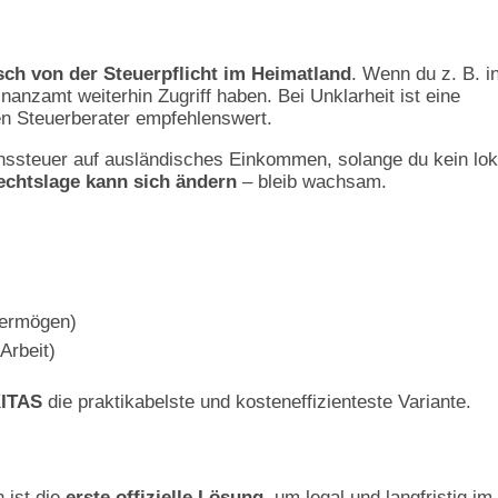
sch von der Steuerpflicht im Heimatland
. Wenn du z. B. i
nanzamt weiterhin Zugriff haben. Bei Unklarheit ist eine
en Steuerberater empfehlenswert.
nssteuer auf ausländisches Einkommen, solange du kein lok
echtslage kann sich ändern
– bleib wachsam.
ermögen)
Arbeit)
ITAS
die praktikabelste und kosteneffizienteste Variante.
 ist die
erste offizielle Lösung
, um legal und langfristig im