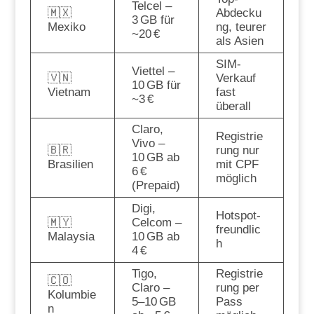
Telcel –
🇲🇽
Abdecku
3 GB für
Mexiko
ng, teurer
~20 €
als Asien
SIM-
Viettel –
🇻🇳
Verkauf
10 GB für
Vietnam
fast
~3 €
überall
Claro,
Registrie
Vivo –
🇧🇷
rung nur
10 GB ab
Brasilien
mit CPF
6 €
möglich
(Prepaid)
Digi,
Hotspot-
🇲🇾
Celcom –
freundlic
Malaysia
10 GB ab
h
4 €
Tigo,
Registrie
🇨🇴
Claro –
rung per
Kolumbie
5–10 GB
Pass
n