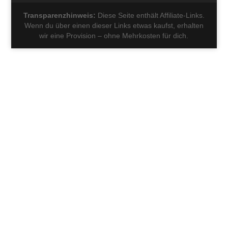
Transparenzhinweis:
Diese Seite enthält Affiliate-Links.
Wenn du über einen dieser Links etwas kaufst, erhalten
wir eine Provision – ohne Mehrkosten für dich.