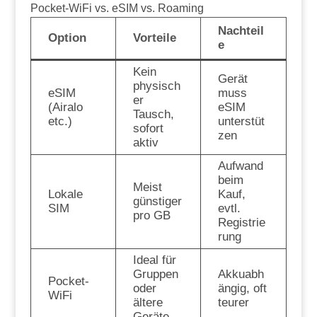
Pocket-WiFi vs. eSIM vs. Roaming
Nachteil
Option
Vorteile
e
Kein
Gerät
physisch
eSIM
muss
er
(Airalo
eSIM
Tausch,
etc.)
unterstüt
sofort
zen
aktiv
Aufwand
beim
Meist
Lokale
Kauf,
günstiger
SIM
evtl.
pro GB
Registrie
rung
Ideal für
Gruppen
Akkuabh
Pocket-
oder
ängig, oft
WiFi
ältere
teurer
Geräte