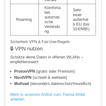
Komforta
Sehr
bel,
teuer
automati
Roaming
außerhal
sche
b EU (bis
Verbindu
10 €/MB!)
ng
Sicherheit: VPN & Fair-Use-Regeln
🔒 VPN nutzen
Schütze deine Daten in offenen WLANs –
empfehlenswert:
ProtonVPN
(gratis oder Premium)
NordVPN
(schnell & weltweit)
Mullvad
(besonders datenschutzfreundlich)
Mehr in unserem Artikel zum Thema Mobil
arbeiten