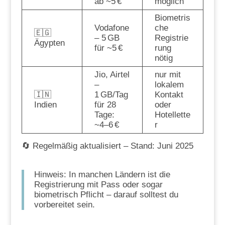
ab ~5 €
möglich
Biometris
Vodafone
che
🇪🇬
– 5 GB
Registrie
Ägypten
für ~5 €
rung
nötig
Jio, Airtel
nur mit
–
lokalem
🇮🇳
1 GB/Tag
Kontakt
Indien
für 28
oder
Tage:
Hotellette
~4–6 €
r
🔄 Regelmäßig aktualisiert – Stand: Juni 2025
Hinweis: In manchen Ländern ist die
Registrierung mit Pass oder sogar
biometrisch Pflicht – darauf solltest du
vorbereitet sein.