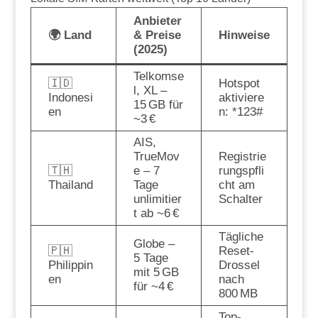
Anbieter
🌍 Land
& Preise
Hinweise
(2025)
Telkomse
🇮🇩
Hotspot
l, XL –
Indonesi
aktiviere
15 GB für
en
n: *123#
~3 €
AIS,
TrueMov
Registrie
🇹🇭
e – 7
rungspfli
Thailand
Tage
cht am
unlimitier
Schalter
t ab ~6 €
Tägliche
Globe –
🇵🇭
Reset-
5 Tage
Philippin
Drossel
mit 5 GB
en
nach
für ~4 €
800 MB
Top-