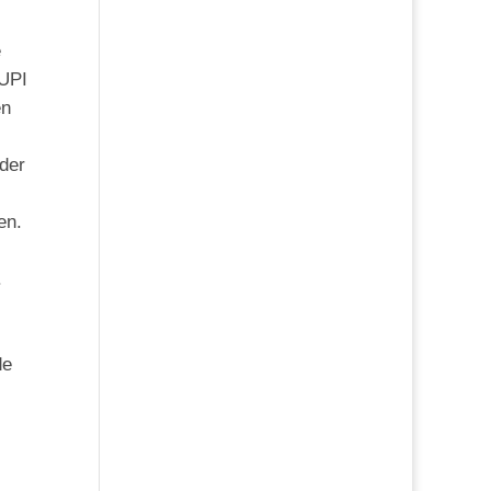
e
 UPI
en
oder
en.
.
de