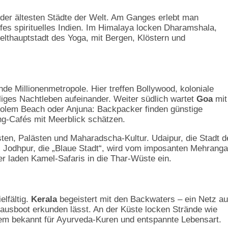
 der ältesten Städte der Welt. Am Ganges erlebt man
efes spirituelles Indien. Im Himalaya locken Dharamshala,
lthauptstadt des Yoga, mit Bergen, Klöstern und
ende Millionenmetropole. Hier treffen Bollywood, koloniale
liges Nachtleben aufeinander. Weiter südlich wartet
Goa
mit
lolem Beach oder Anjuna: Backpacker finden günstige
g-Cafés mit Meerblick schätzen.
ten, Palästen und Maharadscha-Kultur. Udaipur, die Stadt d
. Jodhpur, die „Blaue Stadt“, wird vom imposanten Mehranga
er laden Kamel-Safaris in die Thar-Wüste ein.
elfältig.
Kerala
begeistert mit den Backwaters – ein Netz a
ausboot erkunden lässt. An der Küste locken Strände wie
dem bekannt für Ayurveda-Kuren und entspannte Lebensart.