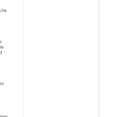
sche
t
ie
d
re
llem