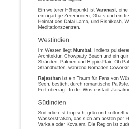
Ein weiterer Höhepunkt ist
Varanasi
, eine
einzigartige Zeremonien, Ghats und ein ti
Heimat des Dalai Lama, und Rishikesh, We
Meditationszentren.
Westindien
Im Westen liegt
Mumbai
, Indiens pulsier
Architektur, Chowpatty Beach und ein quir
Stränden, Palmen und Hippie-Flair. Ob Pa
Strandhütten, während Nomaden Coworkin
Rajasthan
ist ein Traum für Fans von Wüs
Seen, besticht durch romantische Paläste
Fort überragt. In der Wüstenstadt Jaisalm
Südindien
Südindien ist tropisch, grün und kulturell vi
Wasserstraßen, das sich am besten per H
Varkala oder Kovalam. Die Region ist zu