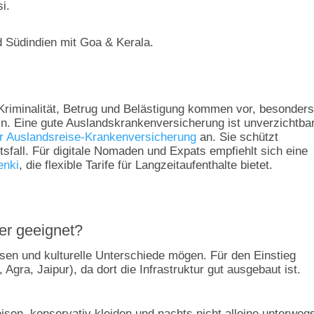
i.
 Südindien mit Goa & Kerala.
. Kriminalität, Betrug und Belästigung kommen vor, besonders
in. Eine gute Auslandskrankenversicherung ist unverzichtba
 Auslandsreise-Krankenversicherung
an. Sie schützt
sfall. Für digitale Nomaden und Expats empfiehlt sich eine
enki
, die flexible Tarife für Langzeitaufenthalte bietet.
er geeignet?
en und kulturelle Unterschiede mögen. Für den Einstieg
Agra, Jaipur), da dort die Infrastruktur gut ausgebaut ist.
isen, konservativ kleiden und nachts nicht alleine unterweg