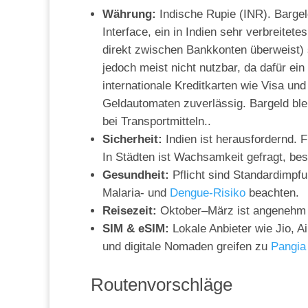
Währung:
Indische Rupie (INR). Bargeld
Interface, ein in Indien sehr verbreit
direkt zwischen Bankkonten überweist) s
jedoch meist nicht nutzbar, da dafür ei
internationale Kreditkarten wie Visa u
Geldautomaten zuverlässig. Bargeld blei
bei Transportmitteln..
Sicherheit:
Indien ist herausfordernd. F
In Städten ist Wachsamkeit gefragt, be
Gesundheit:
Pflicht sind Standardimpfu
Malaria- und
Dengue-Risiko
beachten.
Reisezeit:
Oktober–März ist angenehm t
SIM & eSIM:
Lokale Anbieter wie Jio, Ai
und digitale Nomaden greifen zu
Pangia
Routenvorschläge