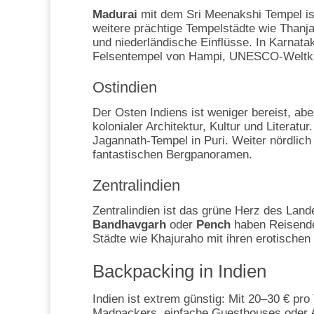
Madurai
mit dem Sri Meenakshi Tempel ist
weitere prächtige Tempelstädte wie Than
und niederländische Einflüsse. In Karnat
Felsentempel von Hampi, UNESCO-Weltkult
Ostindien
Der Osten Indiens ist weniger bereist, abe
kolonialer Architektur, Kultur und Literat
Jagannath-Tempel in Puri. Weiter nördlich
fantastischen Bergpanoramen.
Zentralindien
Zentralindien ist das grüne Herz des Land
Bandhavgarh
oder
Pench
haben Reisende 
Städte wie Khajuraho mit ihren erotischen
Backpacking in Indien
Indien ist extrem günstig: Mit 20–30 € pr
Madpackers, einfache Guesthouses oder Air