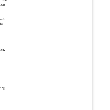
ber
das
 &
en:
,
ird