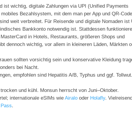
 ist wichtig, digitale Zahlungen via UPI (Unified Payments
etes mobiles Bezahlsystem, mit dem man per App und QR-Cod
ind weit verbreitet. Für Reisende und digitale Nomaden ist
n indisches Bankkonto notwendig ist. Stattdessen funktionier
nd MasterCard in Hotels, Restaurants, größeren Shops und
bt dennoch wichtig, vor allem in kleineren Läden, Märkten 
rauen sollten vorsichtig sein und konservative Kleidung trag
sonders bei Nacht.
ngen, empfohlen sind Hepatitis A/B, Typhus und ggf. Tollwut
rocken und kühl. Monsun herrscht von Juni–Oktober.
rtel; internationale eSIMs wie
Airalo
oder
Holafly
. Vielreisen
 Pass
.