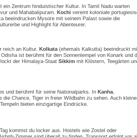
 ein Zentrum hinduistischer Kultur. In Tamil Nadu warten
javur und Mahabalipuram.
Kochi
vereint koloniale portugiesi
aka beeindrucken Mysore mit seinem Palast sowie die
urerbe und Highlight für Abenteurer.
r reich an Kultur.
Kolkata
(ehemals Kalkutta) beeindruckt mi
ur. Odisha ist berühmt für den Sonnentempel von Konark und d
 lockt der Himalaya-Staat
Sikkim
mit Klöstern, Teegärten un
es und berühmt für seine Nationalparks. In
Kanha
,
die Chance, Tiger in freier Wildbahn zu sehen. Auch kleine
 Tempeln bieten einzigartige Eindrücke.
o Tag kommst du locker aus. Hostels wie Zostel oder
bnb-Zimmer sind überall zu finden. Transport erfolgt vor a