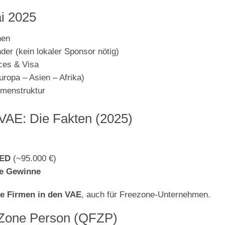
ai 2025
nen
der (kein lokaler Sponsor nötig)
ices & Visa
uropa – Asien – Afrika)
irmenstruktur
 VAE: Die Fakten (2025)
AED
(~95.000 €)
de Gewinne
lle Firmen in den VAE
, auch für Freezone-Unternehmen.
e Zone Person (QFZP)