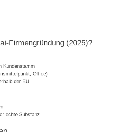
bai-Firmengründung (2025)?
lem Kundenstamm
nsmittelpunkt, Office)
rhalb der EU
en
er echte Substanz
len