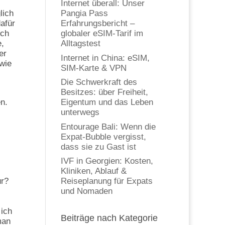
Internet überall: Unser
lich
Pangia Pass
dafür
Erfahrungsbericht –
och
globaler eSIM-Tarif im
e,
Alltagstest
er
Internet in China: eSIM,
wie
SIM-Karte & VPN
Die Schwerkraft des
Besitzes: über Freiheit,
n.
Eigentum und das Leben
unterwegs
Entourage Bali: Wenn die
Expat-Bubble vergisst,
dass sie zu Gast ist
IVF in Georgien: Kosten,
Kliniken, Ablauf &
ür?
Reiseplanung für Expats
und Nomaden
 ich
Beiträge nach Kategorie
man