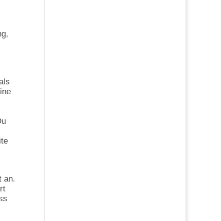
ng,
als
ine
Du
ite
t an.
rt
ss