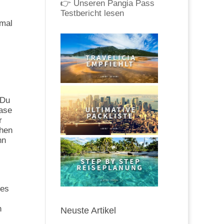
👉
Unseren Pangia Pass
Testbericht lesen
 mal
 Du
Case
r
chen
nn
 es
h
Neuste Artikel