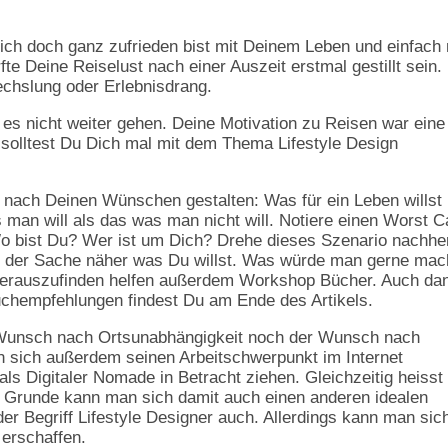
ntlich doch ganz zufrieden bist mit Deinem Leben und einfach
e Deine Reiselust nach einer Auszeit erstmal gestillt sein.
chslung oder Erlebnisdrang.
n es nicht weiter gehen. Deine Motivation zu Reisen war eine
solltest Du Dich mal mit dem Thema Lifestyle Design
 nach Deinen Wünschen gestalten: Was für ein Leben willst
s man will als das was man nicht will. Notiere einen Worst 
o bist Du? Wer ist um Dich? Drehe dieses Szenario nachhe
 der Sache näher was Du willst. Was würde man gerne ma
erauszufinden helfen außerdem Workshop Bücher. Auch da
uchempfehlungen findest Du am Ende des Artikels.
 Wunsch nach Ortsunabhängigkeit noch der Wunsch nach
 sich außerdem seinen Arbeitschwerpunkt im Internet
ls Digitaler Nomade in Betracht ziehen. Gleichzeitig heisst
 Grunde kann man sich damit auch einen anderen idealen
 der Begriff Lifestyle Designer auch. Allerdings kann man sic
 erschaffen.