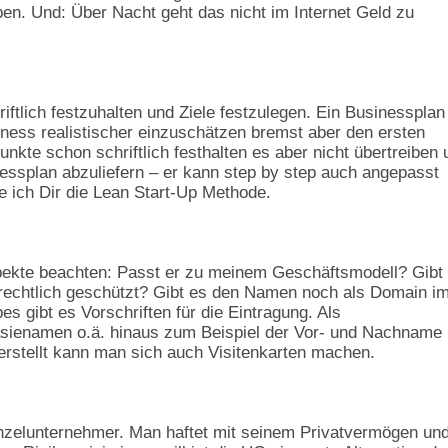
iben. Und: Über Nacht geht das nicht im Internet Geld zu
riftlich festzuhalten und Ziele festzulegen. Ein Businessplan 
siness realistischer einzuschätzen bremst aber den ersten
nkte schon schriftlich festhalten es aber nicht übertreiben 
essplan abzuliefern – er kann step by step auch angepasst
 ich Dir die Lean Start-Up Methode.
ekte beachten: Passt er zu meinem Geschäftsmodell? Gibt
 rechtlich geschützt? Gibt es den Namen noch als Domain i
s gibt es Vorschriften für die Eintragung. Als
sienamen o.ä. hinaus zum Beispiel der Vor- und Nachname 
rstellt kann man sich auch Visitenkarten machen.
nzelunternehmer. Man haftet mit seinem Privatvermögen und