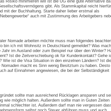
s Risiko minimieren will ist die UG eine gute Alternative da
sellschaftsvermögens gibt. Als Stammkapital reicht hierfür
 mit der Buchhaltung. Starte daher lieber erstmal als
 „Nebengewerbe“ auch mit Zustimmung des Arbeitgebers neb
taler Nomade arbeiten möchte muss man folgendes beachten
o bin ich mit Wohnsitz in Deutschland gemeldet? Was mac
e Jahr im Ausland oder zum Beispiel nur über den Winter? 
nt? Ist die Zeitverschiebung ok für Kundenkontakt? Gehe ic
? Wie ist die Visa Situation in den einzelnen Ländern? Ist di
ale Nomaden macht es Sinn wenig Besitztum zu haben. Desto
auch auf Einnahmen angewiesen, die bei der Selbständigkeit
 gründet sollte man ausreichend Rücklagen ansparen und se
ng wie möglich halten. Außerdem sollte man in Guten Zeiten
einmal schlechter ist. Außerdem darf man nie vergessen das
nehmensform selbst noch Steuer abführen muss und auch