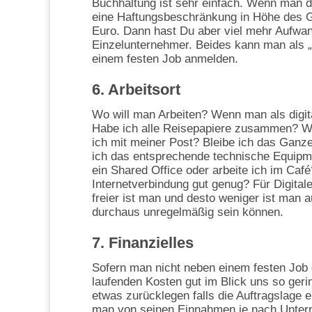
Buchhaltung ist sehr einfach. Wenn man da
eine Haftungsbeschränkung in Höhe des Ge
Euro. Dann hast Du aber viel mehr Aufwand
Einzelunternehmer. Beides kann man als
einem festen Job anmelden.
6. Arbeitsort
Wo will man Arbeiten? Wenn man als digi
Habe ich alle Reisepapiere zusammen? W
ich mit meiner Post? Bleibe ich das Ganz
ich das entsprechende technische Equipme
ein Shared Office oder arbeite ich im Café
Internetverbindung gut genug? Für Digit
freier ist man und desto weniger ist man 
durchaus unregelmäßig sein können.
7. Finanzielles
Sofern man nicht neben einem festen Job
laufenden Kosten gut im Blick uns so geri
etwas zurücklegen falls die Auftragslage 
man von seinen Einnahmen je nach Unter