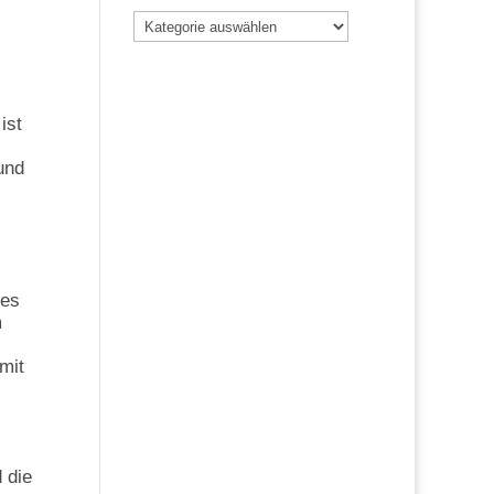
Beiträge
nach
Kategorie
ist
und
 es
m
mit
 die