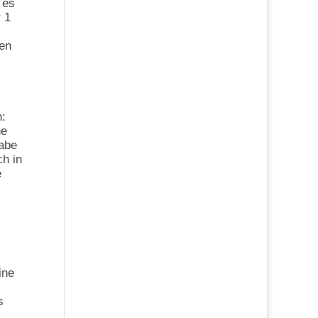
 es
 1
en
:
he
Habe
h in
e
ine
s