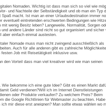
igitalen Nomaden. Wichtig ist dass man sich so viel wie mög
e Vor- und Nachteile der Selbständigkeit und ob man ein Typ 
pt Spaß macht. Ist man an einer Urlaubsdestination immer n
er eventuell eintretenden erschwerten Bedingungen wie Hitz
mit wenig Besitz leben? Langeweile, Normalität, Sorgen od
nd andere Länder sind nicht so gut organisiert und sicher 
l aber einfach einmal austesten.
gitaler Nomade muss man nicht zwingend ausschließlich als
eiten. Auch für alle anderen gibt es zahlreiche Möglichkeite
 festen Job mit Reisetätigkeit inklusive usw.
n den Vorteil dass man viel kreativer wird wie man seinen
. Wie bekomme ich eine gute Idee? Gibt es einen Markt daf
amit Geld verdienen?Will ich im Internet Dienstleistungen
rdienen oder Produkte verkaufen? Zu welchem Preis? Beim
m die Google Richtlinien für Webmaster zu beachten. Habe
 ich mir diese erst aneignen? Man sollte etwas wählen wo 