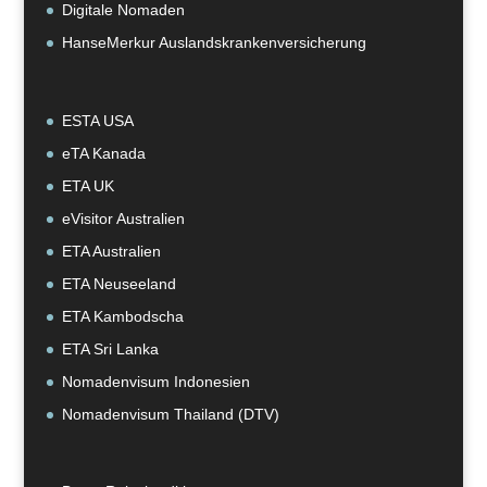
Digitale Nomaden
HanseMerkur Auslandskrankenversicherung
ESTA USA
eTA Kanada
ETA UK
eVisitor Australien
ETA Australien
ETA Neuseeland
ETA Kambodscha
ETA Sri Lanka
Nomadenvisum Indonesien
Nomadenvisum Thailand (DTV)