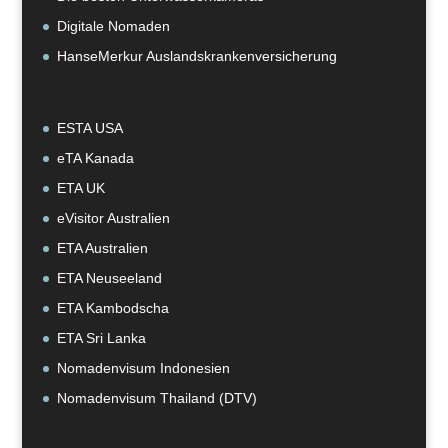
Digitale Nomaden
HanseMerkur Auslandskrankenversicherung
ESTA USA
eTA Kanada
ETA UK
eVisitor Australien
ETA Australien
ETA Neuseeland
ETA Kambodscha
ETA Sri Lanka
Nomadenvisum Indonesien
Nomadenvisum Thailand (DTV)