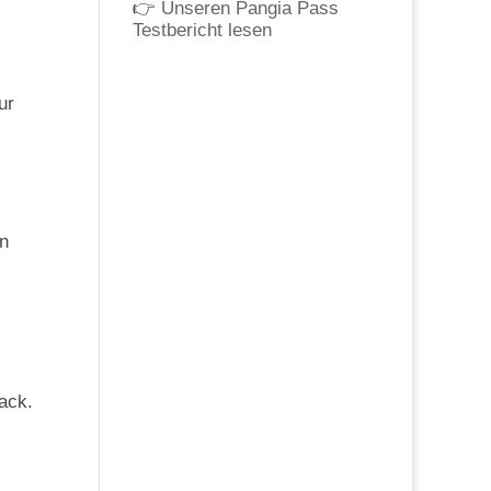
👉
Unseren Pangia Pass
Testbericht lesen
ur
n
sack.