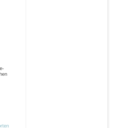
e-
chen
rten