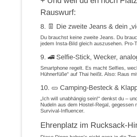
+ Und weil du eh noch Platz
Rauswurf:
8. 👖 Die zweite Jeans & dein „vi
Du brauchst keine zweite Jeans. Du brauch
jedem Insta-Bild gleich auszusehen. Pro-T
9. 🚄 Selfie-Stick, Wecker, anal
Smartphone regelt. Es macht Selfies, weckt 
Hühnerfüße“ auf Thai heißt. Also: Raus 
10. 🥒 Camping-Besteck & Klap
„Ich will unabhängig sein!“ denkst du – un
Nudeln aus dem Hostel-Regal, gegessen m
Survival-Influencer.
Ehrenplatz im Rucksack-H