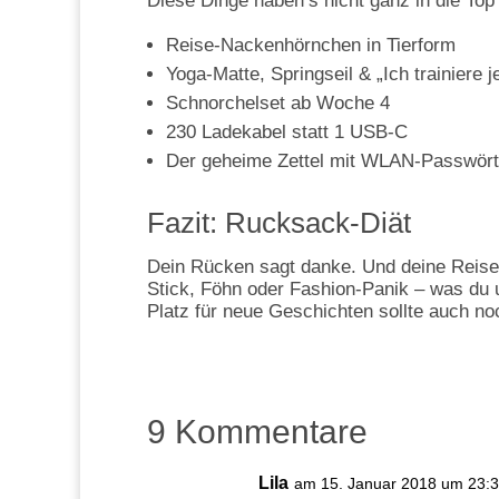
Diese Dinge haben’s nicht ganz in die Top
Reise-Nackenhörnchen in Tierform
Yoga-Matte, Springseil & „Ich trainiere
Schnorchelset ab Woche 4
230 Ladekabel statt 1 USB-C
Der geheime Zettel mit WLAN-Passwörter
Fazit: Rucksack-Diät
Dein Rücken sagt danke. Und deine Reise a
Stick, Föhn oder Fashion-Panik – was du u
Platz für neue Geschichten sollte auch noc
9 Kommentare
Lila
am 15. Januar 2018 um 23: