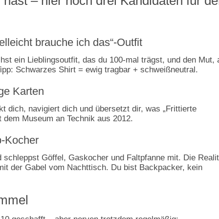
 hast – hier noch drei Kandidaten für d
elleicht brauche ich das“-Outfit
st ein Lieblingsoutfit, das du 100-mal trägst, und den Mut, 
ipp: Schwarzes Shirt = ewig tragbar + schweißneutral.
oge Karten
dich, navigiert dich und übersetzt dir, was „Frittierte
mit dem Museum an Technik aus 2012.
p-Kocher
d schleppst Göffel, Gaskocher und Faltpfanne mit. Die Reali
it der Gabel vom Nachttisch. Du bist Backpacker, kein
immel