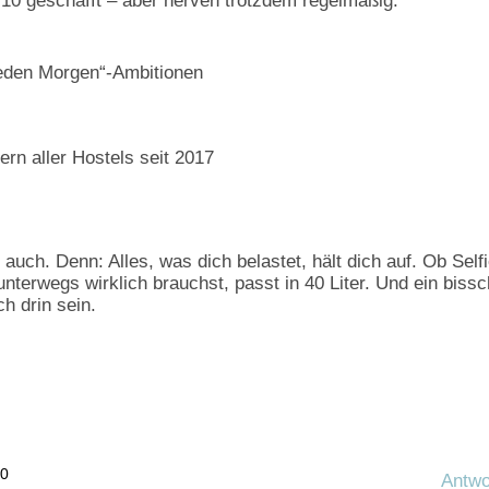
 10 geschafft – aber nerven trotzdem regelmäßig:
 jeden Morgen“-Ambitionen
n aller Hostels seit 2017
uch. Denn: Alles, was dich belastet, hält dich auf. Ob Selfi
nterwegs wirklich brauchst, passt in 40 Liter. Und ein biss
h drin sein.
30
Antwo