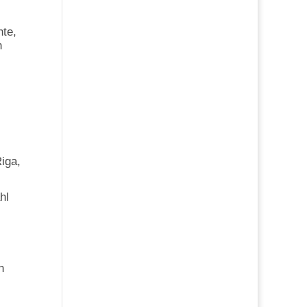
nte,
n
iga,
hl
n