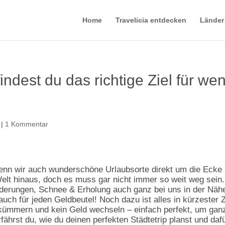
Home
Travelicia entdecken
Länder
indest du das richtige Ziel für we
|
1 Kommentar
enn wir auch wunderschöne Urlaubsorte direkt um die Ecke
 Welt hinaus, doch es muss gar nicht immer so weit weg sein
derungen, Schnee & Erholung auch ganz bei uns in der Näh
 auch für jeden Geldbeutel! Noch dazu ist alles in kürzester Z
 kümmern und kein Geld wechseln – einfach perfekt, um gan
ährst du, wie du deinen perfekten Städtetrip planst und daf