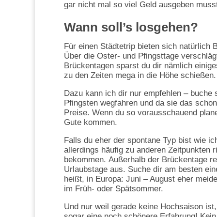
gar nicht mal so viel Geld ausgeben muss
Wann soll’s losgehen?
Für einen Städtetrip bieten sich natürlich
Über die Oster- und Pfingsttage verschläg
Brückentagen sparst du dir nämlich einiges
zu den Zeiten mega in die Höhe schießen.
Dazu kann ich dir nur empfehlen – buche s
Pfingsten wegfahren und da sie das schon
Preise. Wenn du so vorausschauend planen
Gute kommen.
Falls du eher der spontane Typ bist wie ic
allerdings häufig zu anderen Zeitpunkten 
bekommen.
Außerhalb der Brückentage rei
Urlaubstage aus. Suche dir am besten eine 
heißt, in Europa: Juni – August eher meide
im Früh- oder Spätsommer.
Und nur weil gerade keine Hochsaison ist,
sogar eine noch schönere Erfahrung! Kein 