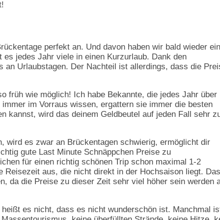
t!
 Brückentage perfekt an. Und davon haben wir bald wieder ein
t es jedes Jahr viele in einen Kurzurlaub. Dank den
 an Urlaubstagen. Der Nachteil ist allerdings, dass die Pre
o früh wie möglich! Ich habe Bekannte, die jedes Jahr über
 immer im Vorraus wissen, ergattern sie immer die besten
 kannst, wird das deinem Geldbeutel auf jeden Fall sehr z
h, wird es zwar an Brückentagen schwierig, ermöglicht dir
richtig gute Last Minute Schnäppchen Preise zu
chen für einen richtig schönen Trip schon maximal 1-2
Reisezeit aus, die nicht direkt in der Hochsaison liegt. Da
n, da die Preise zu dieser Zeit sehr viel höher sein werden 
 heißt es nicht, dass es nicht wunderschön ist. Manchmal is
Massentourismus, keine überfüllten Strände, keine Hitze, k