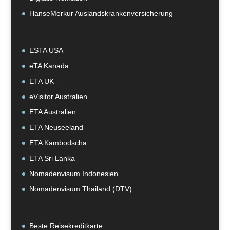
HanseMerkur Auslandskrankenversicherung
ESTA USA
eTA Kanada
ETA UK
eVisitor Australien
ETA Australien
ETA Neuseeland
ETA Kambodscha
ETA Sri Lanka
Nomadenvisum Indonesien
Nomadenvisum Thailand (DTV)
Beste Reisekreditkarte