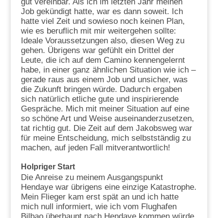
gut vereinbar. Als ich im letzten Jahr meinen
Job gekündigt hatte, war es dann soweit. Ich
hatte viel Zeit und sowieso noch keinen Plan,
wie es beruflich mit mir weitergehen sollte:
Ideale Voraussetzungen also, diesen Weg zu
gehen. Übrigens war gefühlt ein Drittel der
Leute, die ich auf dem Camino kennengelernt
habe, in einer ganz ähnlichen Situation wie ich –
gerade raus aus einem Job und unsicher, was
die Zukunft bringen würde. Dadurch ergaben
sich natürlich etliche gute und inspirierende
Gespräche. Mich mit meiner Situation auf eine
so schöne Art und Weise auseinanderzusetzen,
tat richtig gut. Die Zeit auf dem Jakobsweg war
für meine Entscheidung, mich selbstständig zu
machen, auf jeden Fall mitverantwortlich!
Holpriger Start
Die Anreise zu meinem Ausgangspunkt
Hendaye war übrigens eine einzige Katastrophe.
Mein Flieger kam erst spät an und ich hatte
mich null informiert, wie ich vom Flughafen
Bilbao überhaupt nach Hendaye kommen würde.