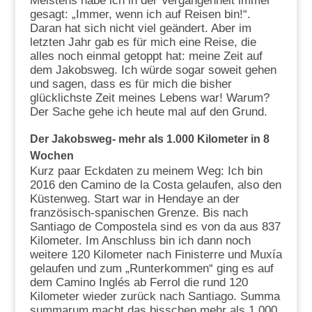
Meistens habe ich in der Vergangenheit immer
gesagt: „Immer, wenn ich auf Reisen bin!“.
Daran hat sich nicht viel geändert. Aber im
letzten Jahr gab es für mich eine Reise, die
alles noch einmal getoppt hat: meine Zeit auf
dem Jakobsweg. Ich würde sogar soweit gehen
und sagen, dass es für mich die bisher
glücklichste Zeit meines Lebens war! Warum?
Der Sache gehe ich heute mal auf den Grund.
Der Jakobsweg- mehr als 1.000 Kilometer in 8
Wochen
Kurz paar Eckdaten zu meinem Weg: Ich bin
2016 den Camino de la Costa gelaufen, also den
Küstenweg. Start war in Hendaye an der
französisch-spanischen Grenze. Bis nach
Santiago de Compostela sind es von da aus 837
Kilometer. Im Anschluss bin ich dann noch
weitere 120 Kilometer nach Finisterre und Muxía
gelaufen und zum „Runterkommen“ ging es auf
dem Camino Inglés ab Ferrol die rund 120
Kilometer wieder zurück nach Santiago. Summa
summarum macht das bisschen mehr als 1.000