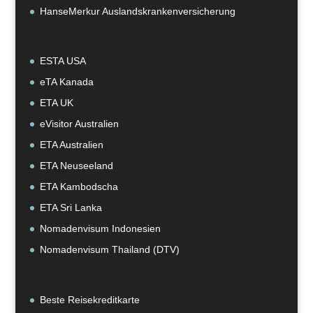
HanseMerkur Auslandskrankenversicherung
ESTA USA
eTA Kanada
ETA UK
eVisitor Australien
ETA Australien
ETA Neuseeland
ETA Kambodscha
ETA Sri Lanka
Nomadenvisum Indonesien
Nomadenvisum Thailand (DTV)
Beste Reisekreditkarte