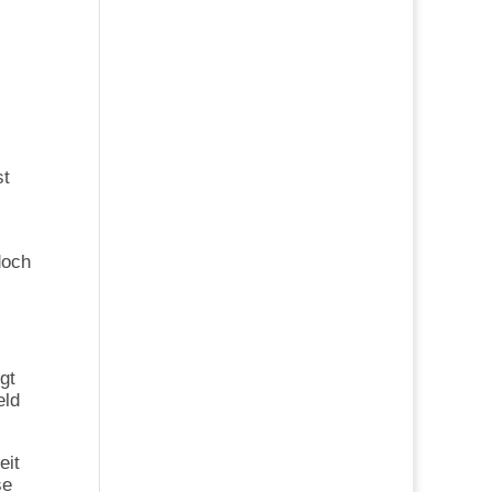
st
doch
gt
eld
eit
se