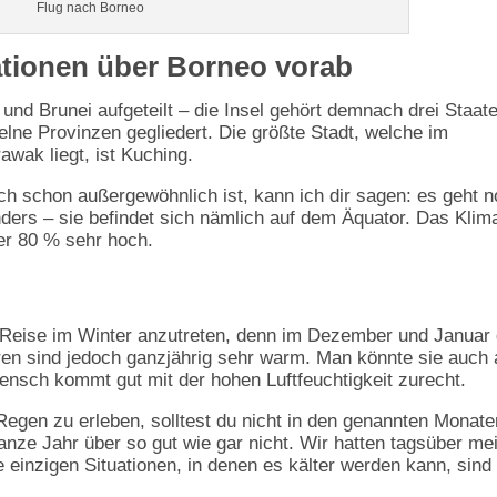
Flug nach Borneo
ationen über Borneo vorab
und Brunei aufgeteilt – die Insel gehört demnach drei Staat
zelne Provinzen gegliedert. Die größte Stadt, welche im
wak liegt, ist Kuching.
ch schon außergewöhnlich ist, kann ich dir sagen: es geht 
nders – sie befindet sich nämlich auf dem Äquator. Das Klima
ber 80 % sehr hoch.
Reise im Winter anzutreten, denn im Dezember und Januar 
ren sind jedoch ganzjährig sehr warm. Man könnte sie auch 
nsch kommt gut mit der hohen Luftfeuchtigkeit zurecht.
Regen zu erleben, solltest du nicht in den genannten Monate
ze Jahr über so gut wie gar nicht. Wir hatten tagsüber mei
 einzigen Situationen, in denen es kälter werden kann, sind