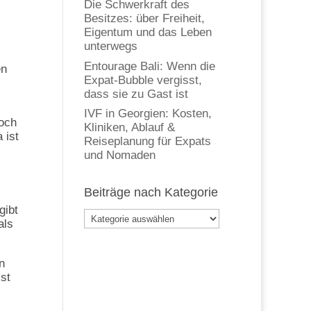
Die Schwerkraft des
Besitzes: über Freiheit,
Eigentum und das Leben
unterwegs
Entourage Bali: Wenn die
en
Expat-Bubble vergisst,
dass sie zu Gast ist
IVF in Georgien: Kosten,
noch
Kliniken, Ablauf &
 ist
Reiseplanung für Expats
und Nomaden
Beiträge nach Kategorie
gibt
Beiträge
als
nach
Kategorie
n
st