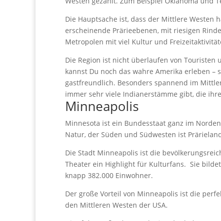
Westen gezählt. Zum Beispiel Oklahoma und Te
Die Hauptsache ist, dass der Mittlere Westen h
erscheinende Prärieebenen, mit riesigen Rind
Metropolen mit viel Kultur und Freizeitaktivität
Die Region ist nicht überlaufen von Touristen 
kannst Du noch das wahre Amerika erleben – s
gastfreundlich. Besonders spannend im Mittler
immer sehr viele Indianerstämme gibt, die ihre
Minneapolis
Minnesota ist ein Bundesstaat ganz im Norden
Natur, der Süden und Südwesten ist Prärieland
Die Stadt Minneapolis ist die bevölkerungsrei
Theater ein Highlight für Kulturfans. Sie bild
knapp 382.000 Einwohner.
Der große Vorteil von Minneapolis ist die perfe
den Mittleren Westen der USA.