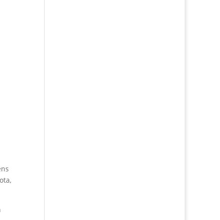
ens
ota,
n