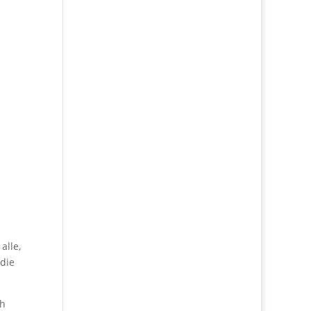
alle,
 die
ch