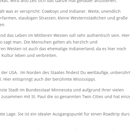
xas. Wird also Zeit sich das Ganze mal genauer anzusehen.
ält was er verspricht: Cowboys und Indianer. Weite, unendlich
erfarmen, staubigen Strassen, kleine Westernstädtchen und große
en.
und das Leben im Mittleren Westen soll sehr authentisch sein. Hier
o sagt man. Die Menschen gelten als herzlich und
en Westen ist auch das ehemalige Indianerland, da es hier noch
 Kultur leben und verbreiten.
 der USA. Im Norden des Staates findest Du weitläufige, unberühr
. Hier entspringt auch der berühmte Mississippi.
chste Stadt im Bundesstaat Minnesota und aufgrund ihrer vielen
et zusammen mit St. Paul die so genannten Twin Cities und hat einz
kte Lage. Sie ist ein idealer Ausgangspunkt für einen Roadtrip dur