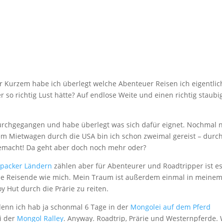
r Kurzem habe ich überlegt welche Abenteuer Reisen ich eigentlic
so richtig Lust hätte? Auf endlose Weite und einen richtig staubi
durchgegangen und habe überlegt was sich dafür eignet. Nochmal 
em Mietwagen durch die USA bin ich schon zweimal gereist – durc
gemacht!
Da geht aber doch noch mehr oder?
kpacker Ländern
zählen aber für Abenteurer und Roadtripper ist es
bende Reisende wie mich. Mein Traum ist außerdem einmal in meine
 Hut durch die Prärie zu reiten.
denn ich hab ja schonmal 6 Tage in der
Mongolei auf dem Pferd
i der
Mongol Ralley
. Anyway. Roadtrip, Prärie und Westernpferde.