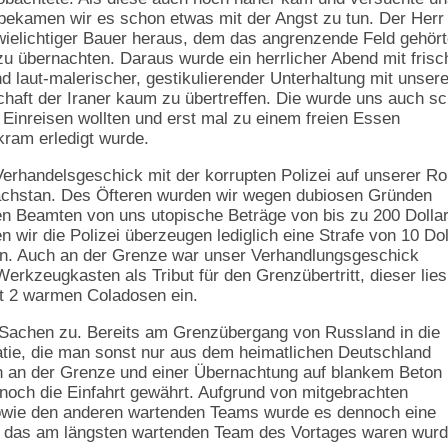
 bekamen wir es schon etwas mit der Angst zu tun. Der Herr
 zwielichtiger Bauer heraus, dem das angrenzende Feld gehört
 zu übernachten. Daraus wurde ein herrlicher Abend mit fris
laut-malerischer, gestikulierender Unterhaltung mit unser
chaft der Iraner kaum zu übertreffen. Die wurde uns auch s
 Einreisen wollten und erst mal zu einem freien Essen
ram erledigt wurde.
erhandelsgeschick mit der korrupten Polizei auf unserer Ro
achstan. Des Öfteren wurden wir wegen dubiosen Gründen
gen Beamten von uns utopische Beträge von bis zu 200 Dollar
 wir die Polizei überzeugen lediglich eine Strafe von 10 Dol
en. Auch an der Grenze war unser Verhandlungsgeschick
erkzeugkasten als Tribut für den Grenzübertritt, dieser lies
it 2 warmen Coladosen ein.
 Sachen zu. Bereits am Grenzübergang von Russland in die
tie, die man sonst nur aus dem heimatlichen Deutschland
n an der Grenze und einer Übernachtung auf blankem Beton 
och die Einfahrt gewährt. Aufgrund von mitgebrachten
wie den anderen wartenden Teams wurde es dennoch eine
wir das am längsten wartenden Team des Vortages waren wur