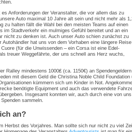
chten.
es Anforderungen der Veranstalter, die vor allem das zu
unsere Auto maximal 10 Jahre alt sein und nicht mehr als 1,
 zu halten fällt die Wahl bei den meisten Teams auf einen
ts im Stadtverkehr ein mulmiges Gefühl bereitet und an ein
 nicht zu denken ist. Auch unser Auto schien zunächst zu
er Autohändler hat uns von dem Vorhaben eine längere Reise
Cuore (für die Unwissenden – ein Corsa ist eine Edel-
 als treuer Weggefährte, der uns schnell ans Herz wuchs,
 Ralley mindestens 1000₤ (ca. 1150€) an Spendengeldern
den mit diesem Geld die Christina Noble Child Foundation
 Organisationen kümmern sich um Kinder in Not. Angekomme
Strecke benötigte Equipment und auch das verwendete Fahrz
n übergeben. Insgesamt konnten wir, auch durch eine von uns
an Spenden sammeln.
ich an?
 Herbst des Vorjahres. Man sollte sich nur nicht zu viel Zei
 der Homepage des Veranstalters
Adventourists
ist man für ei