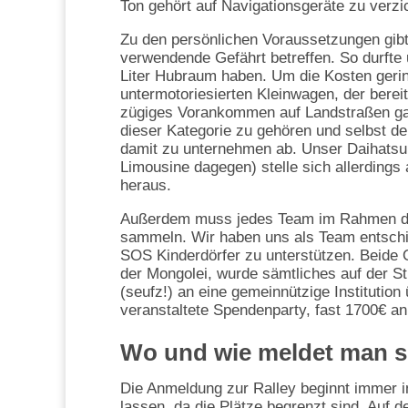
Ton gehört auf Navigationsgeräte zu verzi
Zu den persönlichen Voraussetzungen gibt 
verwendende Gefährt betreffen. So durfte 
Liter Hubraum haben. Um die Kosten gering
untermotoriesierten Kleinwagen, der berei
zügiges Vorankommen auf Landstraßen gar
dieser Kategorie zu gehören und selbst d
damit zu unternehmen ab. Unser Daihatsu 
Limousine dagegen) stelle sich allerdings
heraus.
Außerdem muss jedes Team im Rahmen der
sammeln. Wir haben uns als Team entschie
SOS Kinderdörfer zu unterstützen. Beide
der Mongolei, wurde sämtliches auf der 
(seufz!) an eine gemeinnützige Institutio
veranstaltete Spendenparty, fast 1700€ 
Wo und wie meldet man s
Die Anmeldung zur Ralley beginnt immer im
lassen, da die Plätze begrenzt sind. Auf