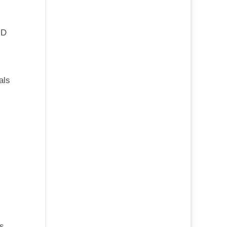
ND
als
ns