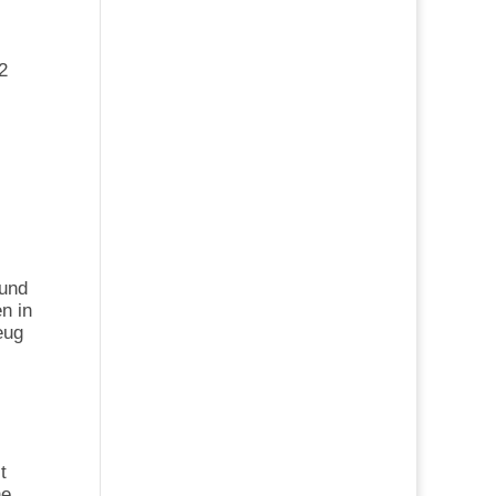
2
 und
n in
eug
t
ne