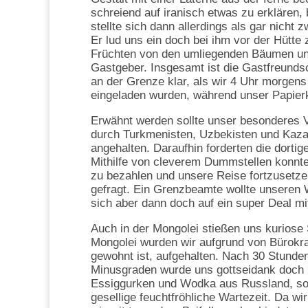
schreiend auf iranisch etwas zu erklären,
stellte sich dann allerdings als gar nicht
Er lud uns ein doch bei ihm vor der Hütte
Früchten von den umliegenden Bäumen und 
Gastgeber. Insgesamt ist die Gastfreunds
an der Grenze klar, als wir 4 Uhr morgens
eingeladen wurden, während unser Papierk
Erwähnt werden sollte unser besonderes V
durch Turkmenisten, Uzbekisten und Kaz
angehalten. Daraufhin forderten die dorti
Mithilfe von cleverem Dummstellen konnten
zu bezahlen und unsere Reise fortzusetz
gefragt. Ein Grenzbeamte wollte unseren W
sich aber dann doch auf ein super Deal m
Auch in der Mongolei stießen uns kuriose
Mongolei wurden wir aufgrund von Bürokra
gewohnt ist, aufgehalten. Nach 30 Stunde
Minusgraden wurde uns gottseidank doch n
Essiggurken und Wodka aus Russland, so
gesellige feuchtfröhliche Wartezeit. Da 