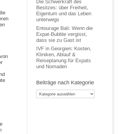
Die Schwerkraft des
Besitzes: über Freiheit,
die
Eigentum und das Leben
eren
unterwegs
gen
Entourage Bali: Wenn die
Expat-Bubble vergisst,
dass sie zu Gast ist
IVF in Georgien: Kosten,
Kliniken, Ablauf &
 von
Reiseplanung für Expats
er
und Nomaden
end
ute
Beiträge nach Kategorie
Beiträge
nach
Kategorie
fe
n