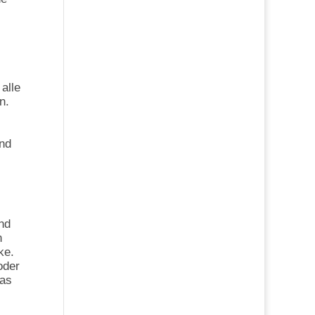
alle
n.
und
nd
n
ke.
oder
das