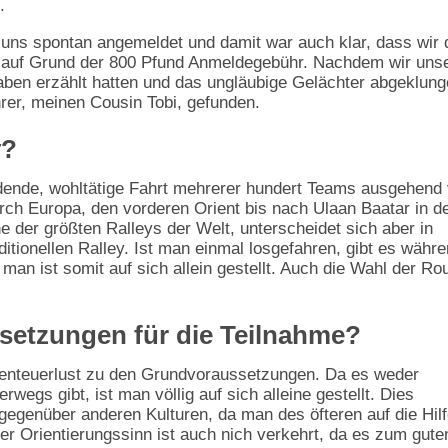
.
ns spontan angemeldet und damit war auch klar, dass wir 
t auf Grund der 800 Pfund Anmeldegebühr. Nachdem wir uns
ben erzählt hatten und das ungläubige Gelächter abgeklun
hrer, meinen Cousin Tobi, gefunden.
y?
findende, wohltätige Fahrt mehrerer hundert Teams ausgehend
rch Europa, den vorderen Orient bis nach Ulaan Baatar in d
ne der größten Ralleys der Welt, unterscheidet sich aber in
ditionellen Ralley. Ist man einmal losgefahren, gibt es währ
an ist somit auf sich allein gestellt. Auch die Wahl der Ro
setzungen für die Teilnahme?
Abenteuerlust zu den Grundvoraussetzungen. Da es weder
egs gibt, ist man völlig auf sich alleine gestellt. Dies
 gegenüber anderen Kulturen, da man des öfteren auf die Hil
er Orientierungssinn ist auch nich verkehrt, da es zum gute