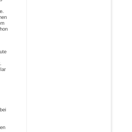
e.
chen
em
chon
ute
.
lar
bei
den