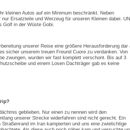
hr kleinen Autos auf ein Minimum beschränkt. Neben
r nur Ersatzteile und Werzeug für unseren Kleinen dabei. U
s Golf in der Wüste Gobi.
rbereitung unserer Reise eine größere Herausforderung dar 
st es sicher unserem treuen Freund Cuore zu verdanken. Von
be zwungen, wurden wir fast komplett verschont. Bis auf 3
schutzscheibe und einem Losen Dachträger gab es keine
rip?
ächtnis geblieben. Nur einen zu nennen wird den
tlang unserer Strecke widerfahren sind nicht gerecht. Ein
 Straßenrand im Iran kampierten und uns eine zwielichtige
beobachtete. Als diese auch noch näher kam und versuchte u