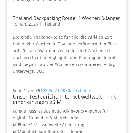
Thailand Backpacking Route: 4 Wochen & länger
15. Jan. 2026
|
Thailand
Die große Thailand-Reise für alle, die wirklich Zeit
haben Vier Wochen in Thailand verändern den Blick
aufs Reisen. Während zwei oder drei Wochen oft
noch von Routen, Highlights und Planung bestimmt
sind, beginnt ab vier Wochen etwas anderes: Alltag
unterwegs. Du...
Seite 1 von 49
1
2
3
4
5
...
10
20
30
...
»
Letzte »
Unser Testbericht: Internet weltweit – mit
einer einzigen eSIM
Pangia Pass ist das neue All-in-One-Angebot für
digitale Nomaden & Vielreisende.
✔️ Eine eSIM – weltweite Abdeckung
✔️ Monatlich kündbar oder Lifetime