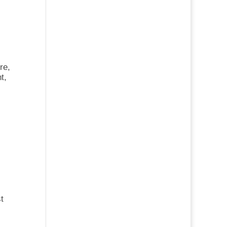
re,
t,
t