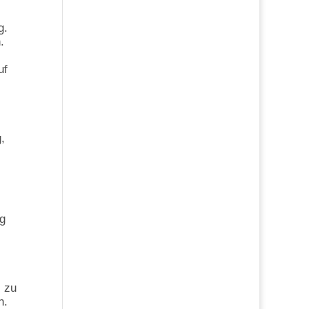
g.
.
uf
,
eg
s zu
n.