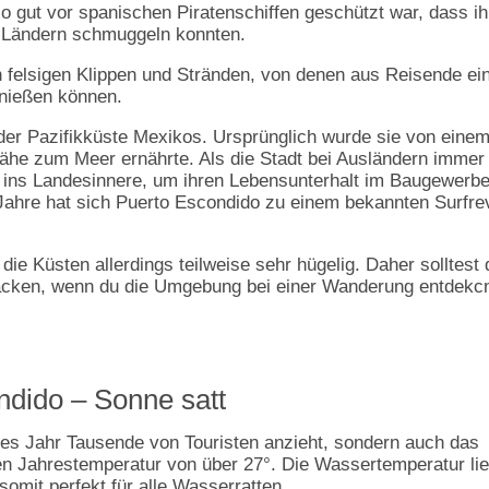
so gut vor spanischen Piratenschiffen geschützt war, dass ih
 Ländern schmuggeln konnten.
n felsigen Klippen und Stränden, von denen aus Reisende ei
enießen können.
 der Pazifikküste Mexikos. Ursprünglich wurde sie von eine
Nähe zum Meer ernährte. Als die Stadt bei Ausländern immer
e ins Landesinnere, um ihren Lebensunterhalt im Baugewerb
Jahre hat sich Puerto Escondido zu einem bekannten Surfre
 Küsten allerdings teilweise sehr hügelig. Daher solltest 
cken, wenn du die Umgebung bei einer Wanderung entdekc
ndido – Sonne satt
jedes Jahr Tausende von Touristen anzieht, sondern auch das
hen Jahrestemperatur von über 27°. Die Wassertemperatur lie
somit perfekt für alle Wasserratten.