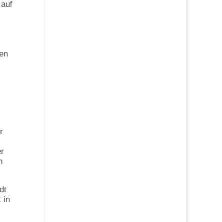
 auf
men
r
er
n
dt
 in