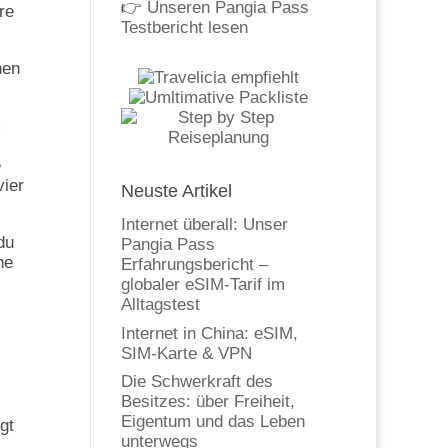
👉
Unseren Pangia Pass
re
Testbericht lesen
nen
m
e
vier
Neuste Artikel
Internet überall: Unser
du
Pangia Pass
ne
Erfahrungsbericht –
globaler eSIM-Tarif im
Alltagstest
Internet in China: eSIM,
SIM-Karte & VPN
Die Schwerkraft des
Besitzes: über Freiheit,
Eigentum und das Leben
gt
unterwegs