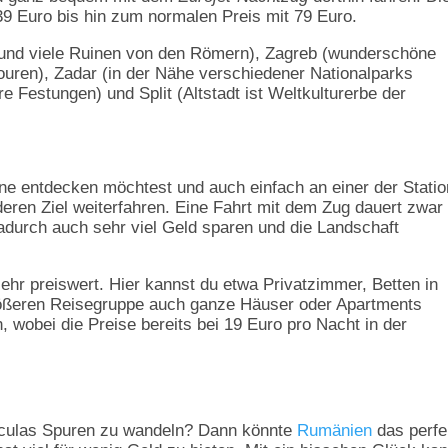
39 Euro bis hin zum normalen Preis mit 79 Euro.
n und viele Ruinen von den Römern), Zagreb (wunderschöne
touren), Zadar (in der Nähe verschiedener Nationalparks
 Festungen) und Split (Altstadt ist Weltkulturerbe der
ne entdecken möchtest und auch einfach an einer der Stati
eren Ziel weiterfahren. Eine Fahrt mit dem Zug dauert zwar
 dadurch auch sehr viel Geld sparen und die Landschaft
sehr preiswert. Hier kannst du etwa Privatzimmer, Betten in
größeren Reisegruppe auch ganze Häuser oder Apartments
, wobei die Preise bereits bei 19 Euro pro Nacht in der
aculas Spuren zu wandeln? Dann könnte
Rumänien
das perfe