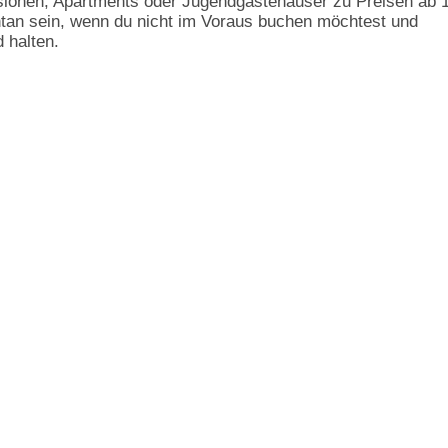
sionen, Apartments oder Jugendgästehäuser zu Preisen ab 
tan sein, wenn du nicht im Voraus buchen möchtest und
 halten.