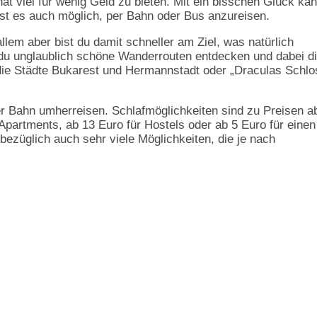
hat viel für wenig Geld zu bieten. Mit ein bisschen Glück ka
st es auch möglich, per Bahn oder Bus anzureisen.
allem aber bist du damit schneller am Ziel, was natürlich
du unglaublich schöne Wanderrouten entdecken und dabei d
 die Städte Bukarest und Hermannstadt oder „Draculas Schlo
er Bahn umherreisen. Schlafmöglichkeiten sind zu Preisen a
 Apartments, ab 13 Euro für Hostels oder ab 5 Euro für einen
bezüglich auch sehr viele Möglichkeiten, die je nach