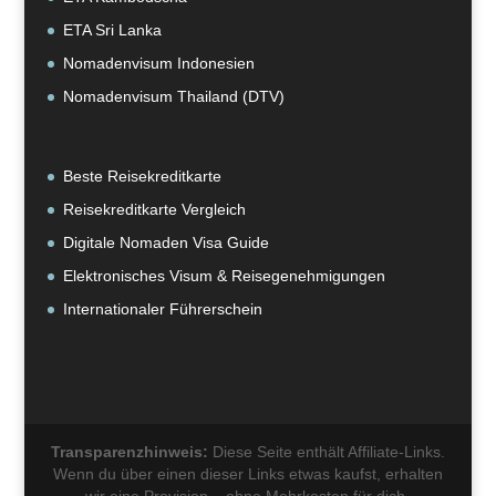
ETA Sri Lanka
Nomadenvisum Indonesien
Nomadenvisum Thailand (DTV)
Beste Reisekreditkarte
Reisekreditkarte Vergleich
Digitale Nomaden Visa Guide
Elektronisches Visum & Reisegenehmigungen
Internationaler Führerschein
Transparenzhinweis:
Diese Seite enthält Affiliate-Links.
Wenn du über einen dieser Links etwas kaufst, erhalten
wir eine Provision – ohne Mehrkosten für dich.