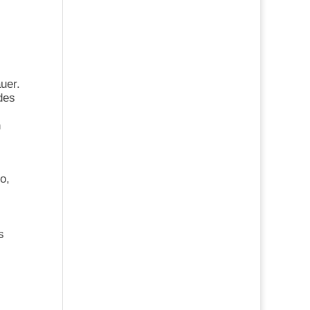
uer.
des
h
o,
s