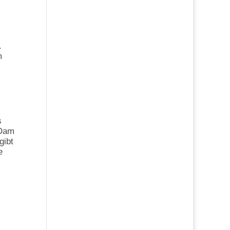
.
m
s
 Dam
gibt
e