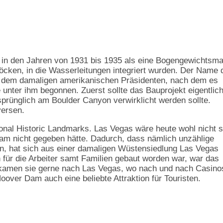
in den Jahren von 1931 bis 1935 als eine Bogengewichtsma
löcken, in die Wasserleitungen integriert wurden. Der Name 
 dem damaligen amerikanischen Präsidenten, nach dem es
nter ihm begonnen. Zuerst sollte das Bauprojekt eigentlic
rünglich am Boulder Canyon verwirklicht werden sollte.
versen.
ional Historic Landmarks. Las Vegas wäre heute wohl nicht s
am nicht gegeben hätte. Dadurch, dass nämlich unzählige
en, hat sich aus einer damaligen Wüstensiedlung Las Vegas
ch für die Arbeiter samt Familien gebaut worden war, war das
 kamen sie gerne nach Las Vegas, wo nach und nach Casino
Hoover Dam auch eine beliebte Attraktion für Touristen.