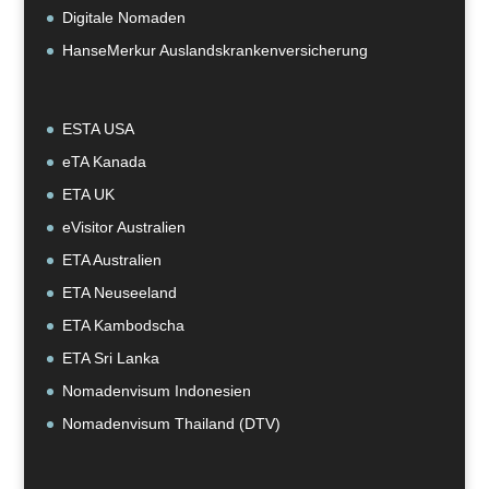
Digitale Nomaden
HanseMerkur Auslandskrankenversicherung
ESTA USA
eTA Kanada
ETA UK
eVisitor Australien
ETA Australien
ETA Neuseeland
ETA Kambodscha
ETA Sri Lanka
Nomadenvisum Indonesien
Nomadenvisum Thailand (DTV)