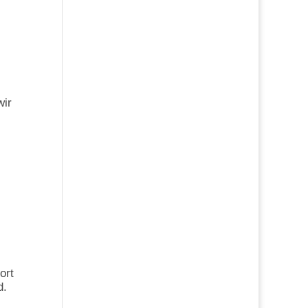
wir
ort
d.