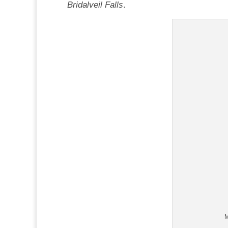
Bridalveil Falls
.
M