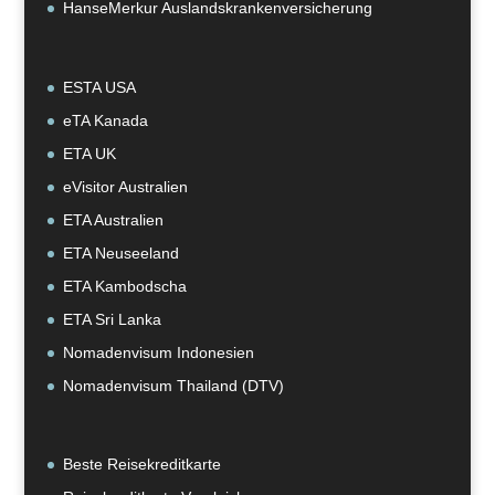
HanseMerkur Auslandskrankenversicherung
ESTA USA
eTA Kanada
ETA UK
eVisitor Australien
ETA Australien
ETA Neuseeland
ETA Kambodscha
ETA Sri Lanka
Nomadenvisum Indonesien
Nomadenvisum Thailand (DTV)
Beste Reisekreditkarte