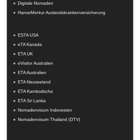
Digitale Nomaden
HanseMerkur Auslandskrankenversicherung
ESTA USA
eTA Kanada
ETA UK
eVisitor Australien
ETA Australien
ETA Neuseeland
ETA Kambodscha
ETA Sri Lanka
Nomadenvisum Indonesien
Nomadenvisum Thailand (DTV)