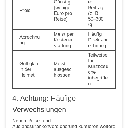
Günstig
er
(wenige
Beitrag
Preis
Euro pro
(z. B.
Reise)
50–300
€)
Meist per
Häufig
Abrechnu
Kostener
Direktabr
ng
stattung
echnung
Teilweise
für
Gültigkeit
Meist
Kurzbesu
in der
ausgesc
che
Heimat
hlossen
inbegriffe
n
4. Achtung: Häufige
Verwechslungen
Neben Reise- und
Auslandskrankenversicherung kursieren weitere