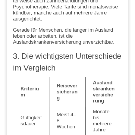
teilweise auch Zahnbehandlungen und
Psychotherapie. Viele Tarife sind monatsweise
kündbar, manche auch auf mehrere Jahre
ausgerichtet.
Gerade für Menschen, die länger im Ausland
leben oder arbeiten, ist die
Auslandskrankenversicherung unverzichtbar.
3. Die wichtigsten Unterschiede
im Vergleich
Ausland
Reisever
Kriteriu
skranken
sicherun
m
versiche
g
rung
Monate
Meist 4–
Gültigkeit
bis
8
sdauer
mehrere
Wochen
Jahre