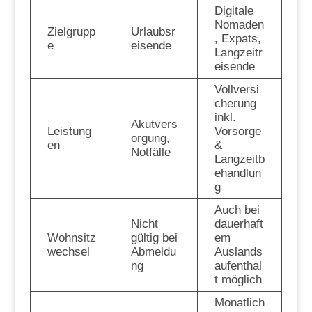
Digitale
Nomaden
Zielgrupp
Urlaubsr
, Expats,
e
eisende
Langzeitr
eisende
Vollversi
cherung
inkl.
Akutvers
Leistung
Vorsorge
orgung,
en
&
Notfälle
Langzeitb
ehandlun
g
Auch bei
Nicht
dauerhaft
Wohnsitz
gültig bei
em
wechsel
Abmeldu
Auslands
ng
aufenthal
t möglich
Monatlich