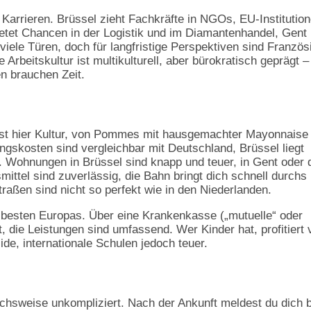
r Karrieren. Brüssel zieht Fachkräfte in NGOs, EU-Institutio
etet Chancen in der Logistik und im Diamantenhandel, Gent 
 viele Türen, doch für langfristige Perspektiven sind Französ
 Arbeitskultur ist multikulturell, aber bürokratisch geprägt –
n brauchen Zeit.
 ist hier Kultur, von Pommes mit hausgemachter Mayonnaise 
gskosten sind vergleichbar mit Deutschland, Brüssel liegt
. Wohnungen in Brüssel sind knapp und teuer, in Gent oder 
mittel sind zuverlässig, die Bahn bringt dich schnell durchs
Straßen sind nicht so perfekt wie in den Niederlanden.
 besten Europas. Über eine Krankenkasse („mutuelle“ oder
, die Leistungen sind umfassend. Wer Kinder hat, profitiert 
ide, internationale Schulen jedoch teuer.
chsweise unkompliziert. Nach der Ankunft meldest du dich b