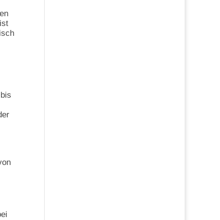
nen
ist
isch
bis
der
von
ei