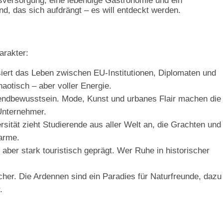
versorgung, eine lebendige Gastronomie und ein
and, das sich aufdrängt – es will entdeckt werden.
arakter:
siert das Leben zwischen EU-Institutionen, Diplomaten und
haotisch – aber voller Energie.
ndbewusstsein. Mode, Kunst und urbanes Flair machen die
 Unternehmer.
versität zieht Studierende aus aller Welt an, die Grachten und
harme.
 aber stark touristisch geprägt. Wer Ruhe in historischer
cher. Die Ardennen sind ein Paradies für Naturfreunde, dazu
.