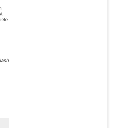
n
st
iele
lash