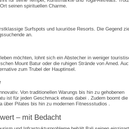
kannt für seine Tempel, Kunstmärkte und Yoga-Retreats. Trot
rt seinen spirituellen Charme.
rstklassige Surfspots und luxuriöse Resorts. Die Gegend zi
ngssuchende an.
leben möchten, lohnt sich ein Abstecher in weniger touristi
ischen Mount Batur oder die ruhigen Strände von Amed. Au
ternative zum Trubel der Hauptinsel.
e
innovativ. Von traditionellen Warungs bis hin zu gehobenen
tu ist für jeden Geschmack etwas dabei . Zudem boomt die
 über Pilates bis hin zu modernen Fitnessstudios .
e wert – mit Bedacht
rism und Infrastrukturprobleme behält Bali seinen einzigar