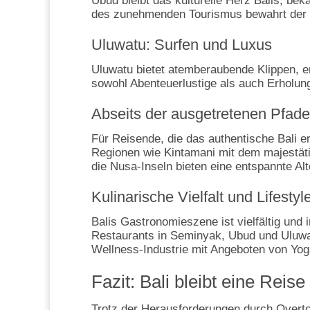
Ubud bleibt das kulturelle Herz Balis, be
des zunehmenden Tourismus bewahrt der O
Uluwatu: Surfen und Luxus
Uluwatu bietet atemberaubende Klippen, e
sowohl Abenteuerlustige als auch Erholu
Abseits der ausgetretenen Pfade
Für Reisende, die das authentische Bali er
Regionen wie Kintamani mit dem majestät
die Nusa-Inseln bieten eine entspannte Al
Kulinarische Vielfalt und Lifestyl
Balis Gastronomieszene ist vielfältig und 
Restaurants in Seminyak, Ubud und Uluwa
Wellness-Industrie mit Angeboten von Yoga
Fazit: Bali bleibt eine Reis
Trotz der Herausforderungen durch Overtou