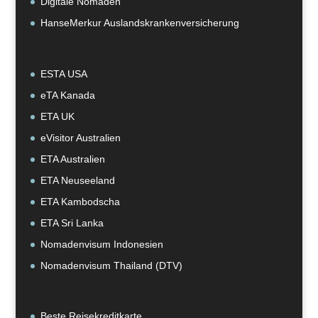
Digitale Nomaden
HanseMerkur Auslandskrankenversicherung
ESTA USA
eTA Kanada
ETA UK
eVisitor Australien
ETA Australien
ETA Neuseeland
ETA Kambodscha
ETA Sri Lanka
Nomadenvisum Indonesien
Nomadenvisum Thailand (DTV)
Beste Reisekreditkarte