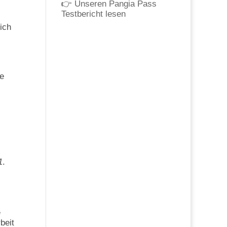
👉
Unseren Pangia Pass
Testbericht lesen
ich
s
ne
1
.
e
beit