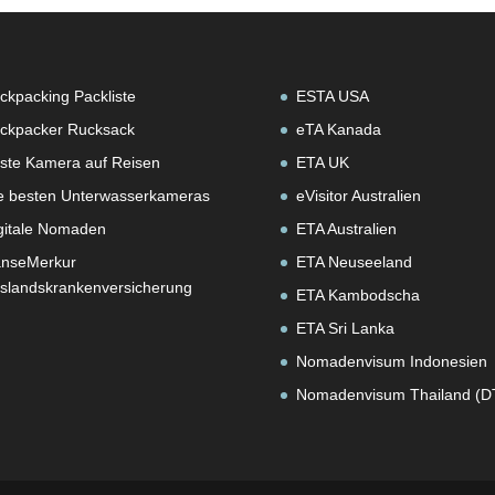
ckpacking Packliste
ESTA USA
ckpacker Rucksack
eTA Kanada
ste Kamera auf Reisen
ETA UK
e besten Unterwasserkameras
eVisitor Australien
gitale Nomaden
ETA Australien
nseMerkur
ETA Neuseeland
slandskrankenversicherung
ETA Kambodscha
ETA Sri Lanka
Nomadenvisum Indonesien
Nomadenvisum Thailand (D