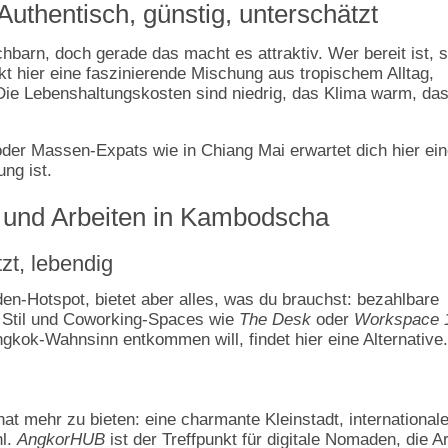
uthentisch, günstig, unterschätzt
arn, doch gerade das macht es attraktiv. Wer bereit ist, s
t hier eine faszinierende Mischung aus tropischem Alltag,
ie Lebenshaltungskosten sind niedrig, das Klima warm, da
i oder Massen-Expats wie in Chiang Mai erwartet dich hier ei
ng ist.
 und Arbeiten in Kambodscha
zt, lebendig
en-Hotspot, bietet aber alles, was du brauchst: bezahlbare
t Stil und Coworking-Spaces wie
The Desk
oder
Workspace 
gkok-Wahnsinn entkommen will, findet hier eine Alternative.
t mehr zu bieten: eine charmante Kleinstadt, international
hl.
AngkorHUB
ist der Treffpunkt für digitale Nomaden, die Ar