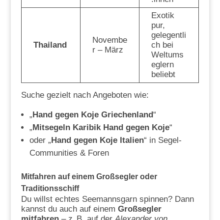
Exotik
pur,
gelegentli
Novembe
Thailand
ch bei
r – März
Weltums
eglern
beliebt
Suche gezielt nach Angeboten wie:
„
Hand gegen Koje Griechenland
“
„
Mitsegeln Karibik Hand gegen Koje
“
oder „
Hand gegen Koje Italien
“ in Segel-
Communities & Foren
Mitfahren auf einem Großsegler oder
Traditionsschiff
Du willst echtes Seemannsgarn spinnen? Dann
kannst du auch auf einem
Großsegler
mitfahren
– z. B. auf der
Alexander von