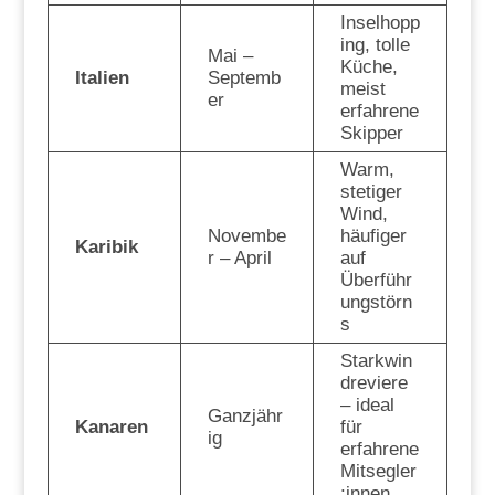
Inselhopp
ing, tolle
Mai –
Küche,
Italien
Septemb
meist
er
erfahrene
Skipper
Warm,
stetiger
Wind,
Novembe
häufiger
Karibik
r – April
auf
Überführ
ungstörn
s
Starkwin
dreviere
– ideal
Ganzjähr
Kanaren
für
ig
erfahrene
Mitsegler
:innen