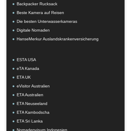
Backpacker Rucksack
Beste Kamera auf Reisen
Die besten Unterwasserkameras
Digitale Nomaden
HanseMerkur Auslandskrankenversicherung
ESTA USA
eTA Kanada
ETA UK
eVisitor Australien
ETA Australien
ETA Neuseeland
ETA Kambodscha
ETA Sri Lanka
Nomadenvisum Indonesien