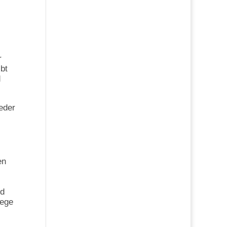
r
bt
d
eder
en
nd
Wege