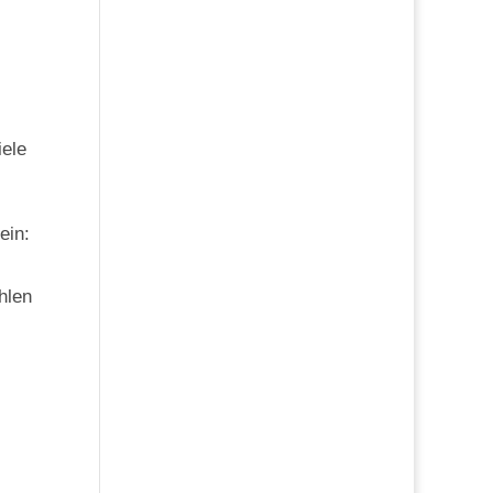
iele
ein:
hlen