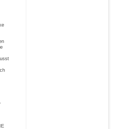
ke
en
ne
musst
uch
r
IE