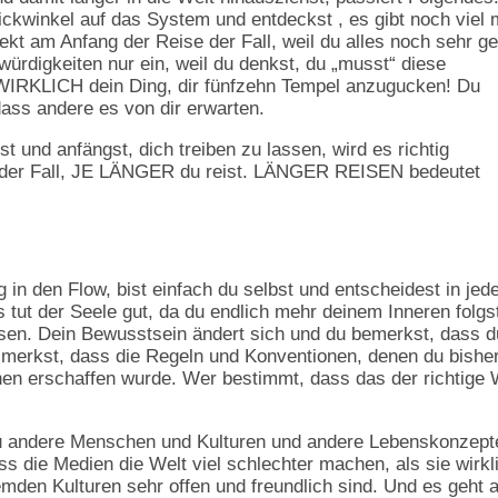
kwinkel auf das System und entdeckst , es gibt noch viel 
rekt am Anfang der Reise der Fall, weil du alles noch sehr g
ürdigkeiten nur ein, weil du denkst, du „musst“ diese
ht WIRKLICH dein Ding, dir fünfzehn Tempel anzugucken! Du
dass andere es von dir erwarten.
 und anfängst, dich treiben zu lassen, wird es richtig
r der Fall, JE LÄNGER du reist. LÄNGER REISEN bedeutet
in den Flow, bist einfach du selbst und entscheidest in je
tut der Seele gut, da du endlich mehr deinem Inneren folgs
sen. Dein Bewusstsein ändert sich und du bemerkst, dass d
u merkst, dass die Regeln und Konventionen, denen du bishe
hen erschaffen wurde. Wer bestimmt, dass das der richtige
du andere Menschen und Kulturen und andere Lebenskonzept
s die Medien die Welt viel schlechter machen, als sie wirkl
emden Kulturen sehr offen und freundlich sind. Und es geht a