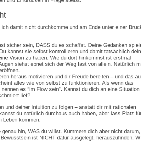
en und Eindrücken in Frage stellst.
ht
n ich damit nicht durchkomme und am Ende unter einer Brüc
fest sicher sein, DASS du es schaffst. Deine Gedanken spiel
 Du kannst sie selbst kontrollieren und damit tatsächlich dei
 eine Vision zu haben. Wie du dort hinkommst ist erstmal
Augen siehst ebnet sich der Weg fast von allein. Natürlich 
eröffnen.
eren heraus motivieren und dir Freude bereiten – und das a
cheint alles wie von selbst zu funktionieren. Als wenn das
nennen es “im Flow sein”. Kannst du dich an eine Situation
schmiert lief?
n und deiner Intuition zu folgen – anstatt dir mit rationalen
nnst du natürlich durchaus auch haben, aber lass Platz fü
ein Leben kommen.
e genau hin, WAS du willst. Kümmere dich aber nicht darum,
s Bewusstsein ist NICHT dafür ausgelegt, herauszufinden, W