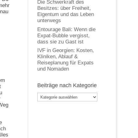
Die Schwerkraft des
mehr
Besitzes: über Freiheit,
enau
Eigentum und das Leben
unterwegs
Entourage Bali: Wenn die
Expat-Bubble vergisst,
dass sie zu Gast ist
IVF in Georgien: Kosten,
Kliniken, Ablauf &
Reiseplanung für Expats
und Nomaden
dem
Beiträge nach Kategorie
t
u
Beiträge
r
nach
 Weg
Kategorie
e
ich
lles