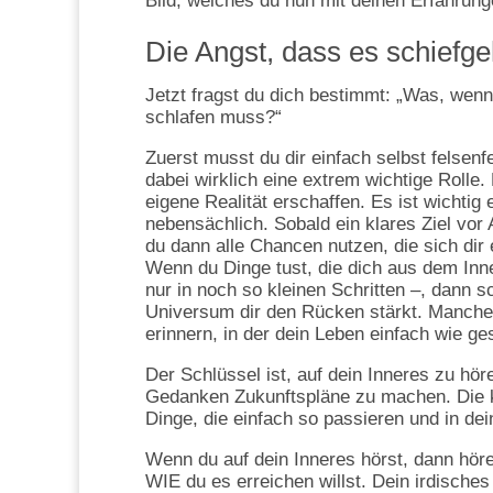
Bild, welches du nun mit deinen Erfahrung
Die Angst, dass es schiefge
Jetzt fragst du dich bestimmt: „Was, wen
schlafen muss?“
Zuerst musst du dir einfach selbst felsen
dabei wirklich eine extrem wichtige Rolle.
eigene Realität erschaffen. Es ist wichtig
nebensächlich. Sobald ein klares Ziel vor 
du dann alle Chancen nutzen, die sich dir 
Wenn du Dinge tust, die dich aus dem Inn
nur in noch so kleinen Schritten –, dann s
Universum dir den Rücken stärkt. Manche 
erinnern, in der dein Leben einfach wie ge
Der Schlüssel ist, auf dein Inneres zu höre
Gedanken Zukunftspläne zu machen. Die ka
Dinge, die einfach so passieren und in d
Wenn du auf dein Inneres hörst, dann hör
WIE du es erreichen willst. Dein irdische