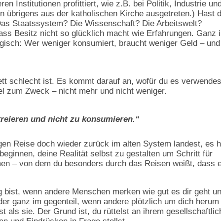
 Institutionen profittiert, wie z.B. bei Politik, Industrie un
in übrigens aus der katholischen Kirche ausgetreten.) Hast 
Das Staatssystem? Die Wissenschaft? Die Arbeitswelt?
ss Besitz nicht so glücklich macht wie Erfahrungen. Ganz 
ogisch: Wer weniger konsumiert, braucht weniger Geld – und
tt schlecht ist. Es kommt darauf an, wofür du es verwendes
tel zum Zweck – nicht mehr und nicht weniger.
kreieren und nicht zu konsumieren.“
gen Reise doch wieder zurück im alten System landest, es h
eginnen, deine Realität selbst zu gestalten um Schritt für
en – von dem du besonders durch das Reisen weißt, dass 
 bist, wenn andere Menschen merken wie gut es dir geht u
 Oder ganz im gegenteil, wenn andere plötzlich um dich herum
als sie. Der Grund ist, du rüttelst an ihrem gesellschaftli