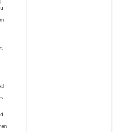
d
du
im
t.
at
es
nd
chen