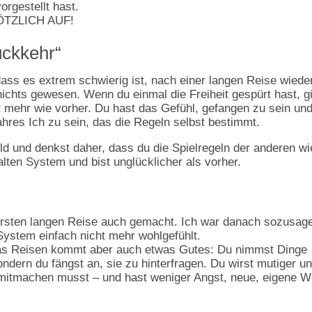
vorgestellt hast.
ÖTZLICH AUF!
ückkehr“
dass es extrem schwierig ist, nach einer langen Reise wiede
chts gewesen. Wenn du einmal die Freiheit gespürt hast, gi
t mehr wie vorher. Du hast das Gefühl, gefangen zu sein un
ahres Ich zu sein, das die Regeln selbst bestimmt.
ld und denkst daher, dass du die Spielregeln der anderen wi
lten System und bist unglücklicher als vorher.
rersten langen Reise auch gemacht. Ich war danach sozusag
ystem einfach nicht mehr wohlgefühlt.
das Reisen kommt aber auch etwas Gutes: Du nimmst Dinge
sondern du fängst an, sie zu hinterfragen. Du wirst mutiger u
s mitmachen musst – und hast weniger Angst, neue, eigene 