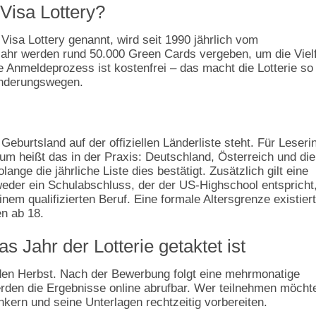
 Visa Lottery?
y Visa Lottery genannt, wird seit 1990 jährlich vom
ahr werden rund 50.000 Green Cards vergeben, um die Vielf
 Anmeldeprozess ist kostenfrei – das macht die Lotterie so
anderungswegen.
eburtsland auf der offiziellen Länderliste steht. Für Leseri
 heißt das in der Praxis: Deutschland, Österreich und die
nge die jährliche Liste dies bestätigt. Zusätzlich gilt eine
eder ein Schulabschluss, der der US‑Highschool entspricht
nem qualifizierten Beruf. Eine formale Altersgrenze existiert
en ab 18.
s Jahr der Lotterie getaktet ist
in den Herbst. Nach der Bewerbung folgt eine mehrmonatige
erden die Ergebnisse online abrufbar. Wer teilnehmen möcht
nkern und seine Unterlagen rechtzeitig vorbereiten.