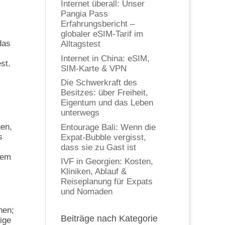
Internet überall: Unser
Pangia Pass
Erfahrungsbericht –
globaler eSIM-Tarif im
das
Alltagstest
Internet in China: eSIM,
st.
SIM-Karte & VPN
Die Schwerkraft des
Besitzes: über Freiheit,
Eigentum und das Leben
unterwegs
gen,
Entourage Bali: Wenn die
s
Expat-Bubble vergisst,
dass sie zu Gast ist
 dem
IVF in Georgien: Kosten,
Kliniken, Ablauf &
Reiseplanung für Expats
und Nomaden
hen;
Beiträge nach Kategorie
ige