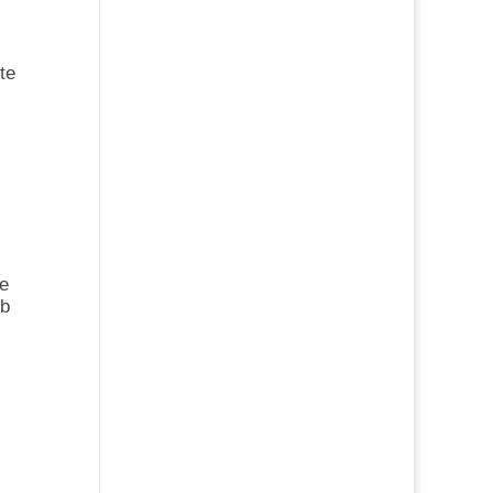
te
ne
ob