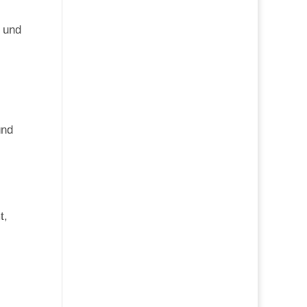
 und
und
t,