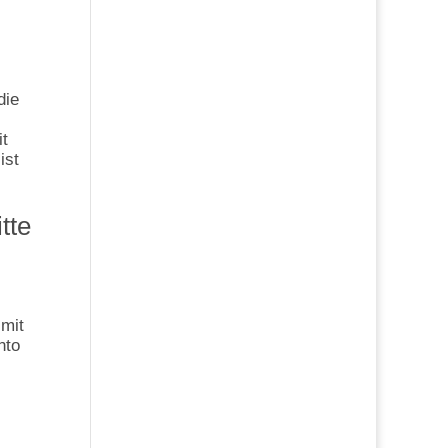
die
it
ist
tte
 mit
nto