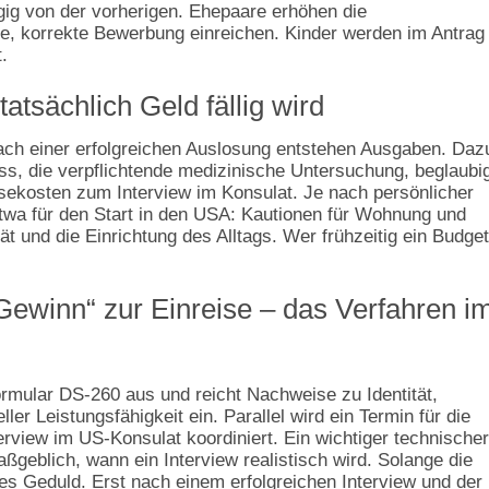
gig von der vorherigen. Ehepaare erhöhen die
ne, korrekte Bewerbung einreichen. Kinder werden im Antrag
.
tsächlich Geld fällig wird
nach einer erfolgreichen Auslosung entstehen Ausgaben. Daz
s, die verpflichtende medizinische Untersuchung, beglaubi
kosten zum Interview im Konsulat. Je nach persönlicher
twa für den Start in den USA: Kautionen für Wohnung und
t und die Einrichtung des Alltags. Wer frühzeitig ein Budget
ewinn“ zur Einreise – das Verfahren i
ormular DS‑260 aus und reicht Nachweise zu Identität,
ler Leistungsfähigkeit ein. Parallel wird ein Termin für die
rview im US‑Konsulat koordiniert. Ein wichtiger technischer
ßgeblich, wann ein Interview realistisch wird. Solange die
 es Geduld. Erst nach einem erfolgreichen Interview und der