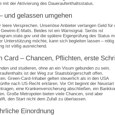
se mit der Aktivierung des Daueraufenthaltsstatus.
– und gelassen umgehen
ür leere Versprechen. Unseriöse Anbieter verlangen Geld für 
Gewinn‑E‑Mails. Beides ist ein Warnsignal. Seriös ist
rogram.state.gov und die spätere Eigenprüfung des Status m
 Unterstützung möchte, kann sich begleiten lassen – nötig 
ng ist völlig ausreichend.
Card – Chancen, Pflichten, erste Schri
ünden und studieren, ohne an ein Visum gebunden zu sein.
aufenthalts ist der Weg zur Staatsbürgerschaft offen.
iten. Green‑Card‑Inhaber gelten steuerlich als in den USA
ünfte nach US‑Recht erklären. Vor Ort beginnt der Neustart
ntragen, eine Krankenversicherung abschließen, ein Bankko
uen. Große Metropolen bieten viele Chancen, sind aber
ilft, den Start nicht dem Zufall zu überlassen.
ehrliche Einordnung