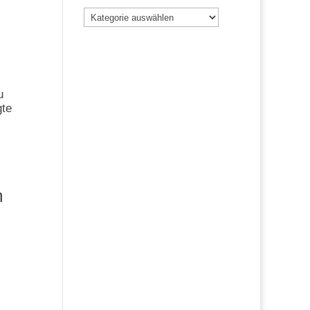
Beiträge
nach
Kategorie
u
gte
m