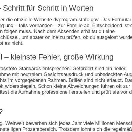
Schritt für Schritt in Worten
ber die offizielle Website dvprogram.state.gov. Das Formular
ng und – falls vorhanden – zur Familie ab. Entscheidend ist 
en folgen muss. Nach dem Absenden erhältst du eine
chlüssel, um später online zu prüfen, ob du ausgelost wurde
t es nicht.
 – kleinste Fehler, große Wirkung
sfoto‑Standards entsprechen. Gefordert sind ein heller,
ufnahme mit neutralem Gesichtsausdruck und unbedeckten Au
hts im vorgegebenen Rahmen. Brillen sind nicht erlaubt. Da
ok widerspiegeln. Schon kleine Abweichungen führen oft zur
, lässt die Aufnahme professionell erstellen und prüft sie vor
?
ig. Weltweit bewerben sich jedes Jahr viele Millionen Mensc
einstelligen Prozentbereich. Trotzdem lohnt sich die regelmäß