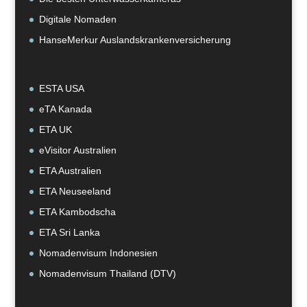
Digitale Nomaden
HanseMerkur Auslandskrankenversicherung
ESTA USA
eTA Kanada
ETA UK
eVisitor Australien
ETA Australien
ETA Neuseeland
ETA Kambodscha
ETA Sri Lanka
Nomadenvisum Indonesien
Nomadenvisum Thailand (DTV)