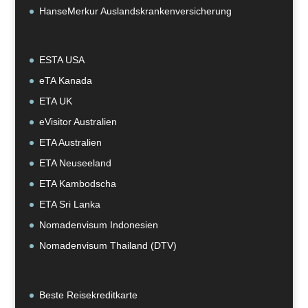
HanseMerkur Auslandskrankenversicherung
ESTA USA
eTA Kanada
ETA UK
eVisitor Australien
ETA Australien
ETA Neuseeland
ETA Kambodscha
ETA Sri Lanka
Nomadenvisum Indonesien
Nomadenvisum Thailand (DTV)
Beste Reisekreditkarte