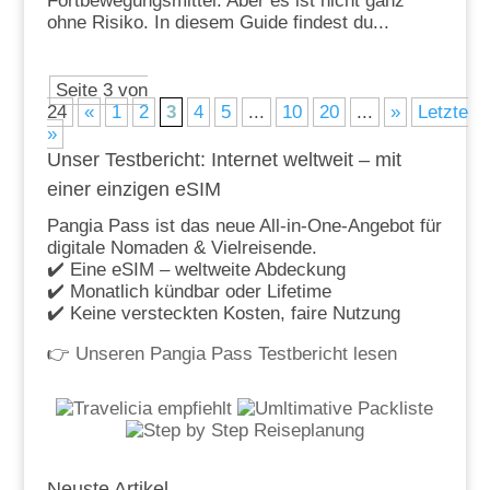
Fortbewegungsmittel. Aber es ist nicht ganz
ohne Risiko. In diesem Guide findest du...
Seite 3 von
24
«
1
2
3
4
5
...
10
20
...
»
Letzte
»
Unser Testbericht: Internet weltweit – mit
einer einzigen eSIM
Pangia Pass ist das neue All-in-One-Angebot für
digitale Nomaden & Vielreisende.
✔️ Eine eSIM – weltweite Abdeckung
✔️ Monatlich kündbar oder Lifetime
✔️ Keine versteckten Kosten, faire Nutzung
👉
Unseren Pangia Pass Testbericht lesen
Neuste Artikel