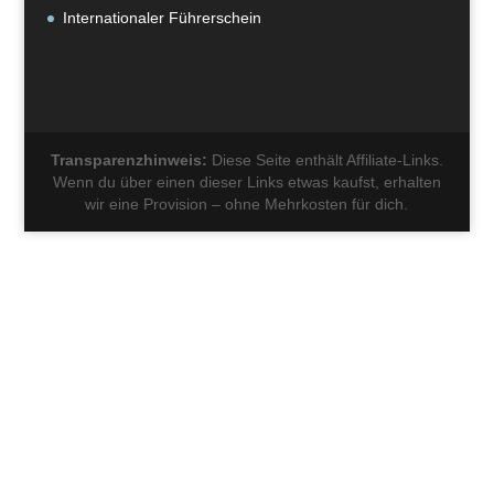
Internationaler Führerschein
Transparenzhinweis:
Diese Seite enthält Affiliate-Links.
Wenn du über einen dieser Links etwas kaufst, erhalten
wir eine Provision – ohne Mehrkosten für dich.