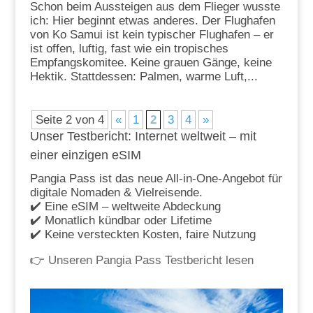
Schon beim Aussteigen aus dem Flieger wusste
ich: Hier beginnt etwas anderes. Der Flughafen
von Ko Samui ist kein typischer Flughafen – er
ist offen, luftig, fast wie ein tropisches
Empfangskomitee. Keine grauen Gänge, keine
Hektik. Stattdessen: Palmen, warme Luft,...
Seite 2 von 4
«
1
2
3
4
»
Unser Testbericht: Internet weltweit – mit
einer einzigen eSIM
Pangia Pass ist das neue All-in-One-Angebot für
digitale Nomaden & Vielreisende.
✔️ Eine eSIM – weltweite Abdeckung
✔️ Monatlich kündbar oder Lifetime
✔️ Keine versteckten Kosten, faire Nutzung
👉
Unseren Pangia Pass Testbericht lesen