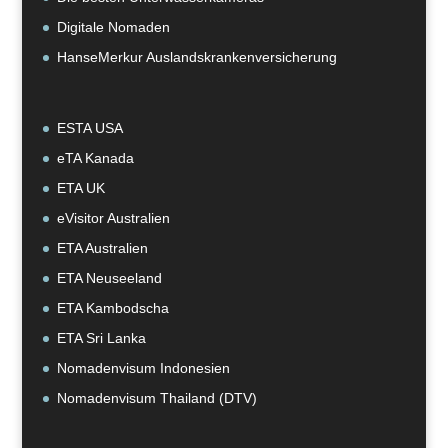
Digitale Nomaden
HanseMerkur Auslandskrankenversicherung
ESTA USA
eTA Kanada
ETA UK
eVisitor Australien
ETA Australien
ETA Neuseeland
ETA Kambodscha
ETA Sri Lanka
Nomadenvisum Indonesien
Nomadenvisum Thailand (DTV)