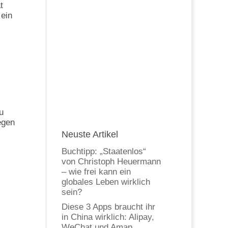
t
 ein
u
egen
Neuste Artikel
Buchtipp: „Staatenlos“
von Christoph Heuermann
– wie frei kann ein
globales Leben wirklich
sein?
Diese 3 Apps braucht ihr
in China wirklich: Alipay,
WeChat und Amap