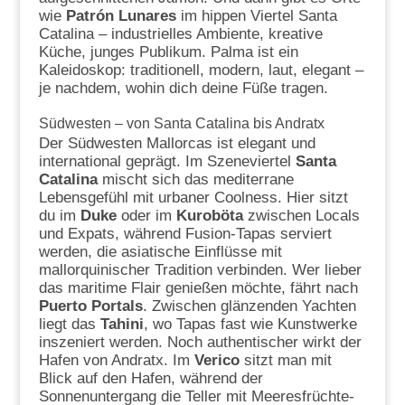
wie
Patrón Lunares
im hippen Viertel Santa
Catalina – industrielles Ambiente, kreative
Küche, junges Publikum. Palma ist ein
Kaleidoskop: traditionell, modern, laut, elegant –
je nachdem, wohin dich deine Füße tragen.
Südwesten – von Santa Catalina bis Andratx
Der Südwesten Mallorcas ist elegant und
international geprägt. Im Szeneviertel
Santa
Catalina
mischt sich das mediterrane
Lebensgefühl mit urbaner Coolness. Hier sitzt
du im
Duke
oder im
Kuroböta
zwischen Locals
und Expats, während Fusion-Tapas serviert
werden, die asiatische Einflüsse mit
mallorquinischer Tradition verbinden. Wer lieber
das maritime Flair genießen möchte, fährt nach
Puerto Portals
. Zwischen glänzenden Yachten
liegt das
Tahini
, wo Tapas fast wie Kunstwerke
inszeniert werden. Noch authentischer wirkt der
Hafen von Andratx. Im
Verico
sitzt man mit
Blick auf den Hafen, während der
Sonnenuntergang die Teller mit Meeresfrüchte-