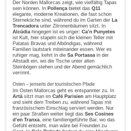
Der Norden Mallorcas zeigt, wie vielfältig Tapas
sein können. In
Pollença
bietet das
Q11
elegante, moderne Kreationen, die fast schon
Sterneküche sind, während du im Garten der
La
Trencadora
unter Zitronenbäumen sitzt. In
Alcúdia
hingegen ist es uriger:
Ca’n Punyetes
ist Kult, hier stapeln sich die kleinen Teller mit
Patatas Bravas und Albóndigas, während
Familien lautstark miteinander essen. Wer es
ruhiger mag, kehrt in die
Sa Portassa
in der
Altstadt ein, wo die Tische unter alten
Steinbögen stehen und der Abend gemächlich
verrinnt.
Osten – jenseits der touristischen Pfade
Im Osten Mallorcas geht es entspannter zu. In
Artà
sitzt man im
Café Parisien
am Hauptplatz
und sieht dem Treiben zu, während Tapas mit
französischem Einschlag serviert werden. Nur
ein paar Straßen weiter liegt das
Ses Cosines
d’en Tranxa
, eine familiengeführte Bar, wo das
Gefühl entsteht, man wäre bei Freunden zu