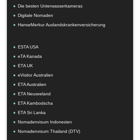
Die besten Unterwasserkameras
Digitale Nomaden
HanseMerkur Auslandskrankenversicherung
ESTA USA
eTA Kanada
ETA UK
eVisitor Australien
ETA Australien
ETA Neuseeland
ETA Kambodscha
ETA Sri Lanka
Nomadenvisum Indonesien
Nomadenvisum Thailand (DTV)