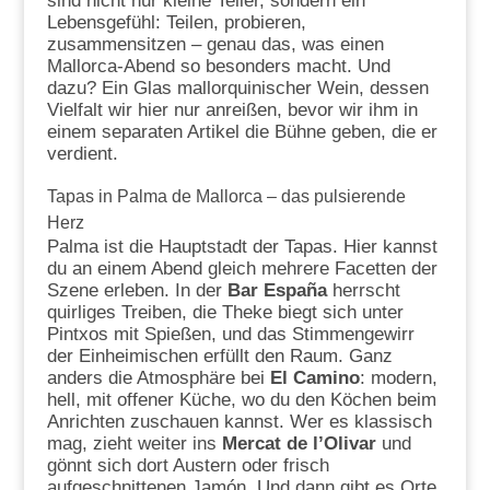
sind nicht nur kleine Teller, sondern ein
Lebensgefühl: Teilen, probieren,
zusammensitzen – genau das, was einen
Mallorca-Abend so besonders macht. Und
dazu? Ein Glas mallorquinischer Wein, dessen
Vielfalt wir hier nur anreißen, bevor wir ihm in
einem separaten Artikel die Bühne geben, die er
verdient.
Tapas in Palma de Mallorca – das pulsierende
Herz
Palma ist die Hauptstadt der Tapas. Hier kannst
du an einem Abend gleich mehrere Facetten der
Szene erleben. In der
Bar España
herrscht
quirliges Treiben, die Theke biegt sich unter
Pintxos mit Spießen, und das Stimmengewirr
der Einheimischen erfüllt den Raum. Ganz
anders die Atmosphäre bei
El Camino
: modern,
hell, mit offener Küche, wo du den Köchen beim
Anrichten zuschauen kannst. Wer es klassisch
mag, zieht weiter ins
Mercat de l’Olivar
und
gönnt sich dort Austern oder frisch
aufgeschnittenen Jamón. Und dann gibt es Orte