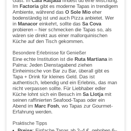
Gast. In
Cala Ratjada
findest du eine Mischung:
Im
Factoria
gibt es moderne Tapas in trendigem
Ambiente, während das
O Sole Mio
eher
bodenständig ist und auch Pizza anbietet. Wer
in
Manacor
einkehrt, sollte das
Sa Cova
probieren – hier schmecken die Tapas so, als
wären sie direkt aus einer mallorquinischen
Küche auf den Tisch gekommen.
Besondere Erlebnisse für Genießer
Eine echte Institution ist die
Ruta Martiana
in
Palma: Jeden Dienstagabend ziehen
Einheimische von Bar zu Bar, überall gibt es
Tapa + Drink für kleines Geld. Das ist
authentisch, lebendig und ein Erlebnis, das man
nicht verpassen sollte. Für Liebhaber edler
Küche lohnt sich ein Besuch im
Sa Llotja
mit
seinen raffinierten Seafood-Tapas oder ein
Abend im
Marc Fosh
, wo Tapas zur Gourmet-
Erfahrung werden.
Praktische Tipps
Preise:
Einfache Tapas ab 2–4 €, gehoben 6–