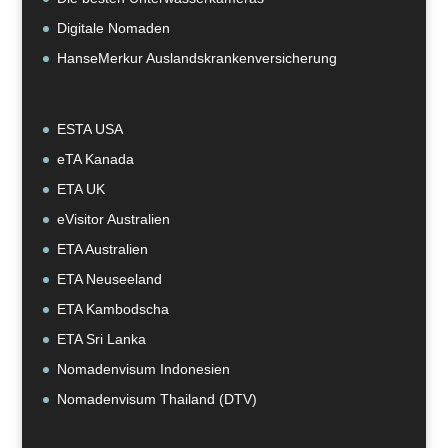
Digitale Nomaden
HanseMerkur Auslandskrankenversicherung
ESTA USA
eTA Kanada
ETA UK
eVisitor Australien
ETA Australien
ETA Neuseeland
ETA Kambodscha
ETA Sri Lanka
Nomadenvisum Indonesien
Nomadenvisum Thailand (DTV)