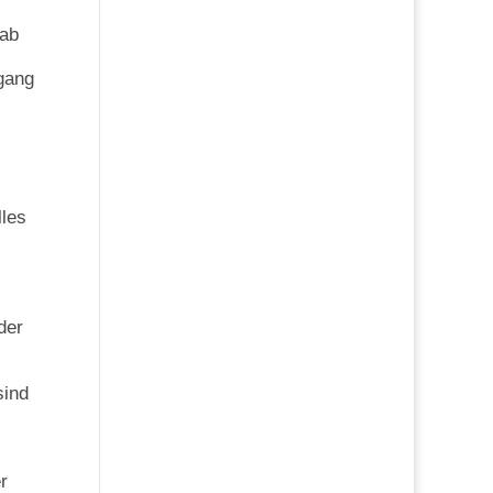
hab
ugang
lles
der
sind
r