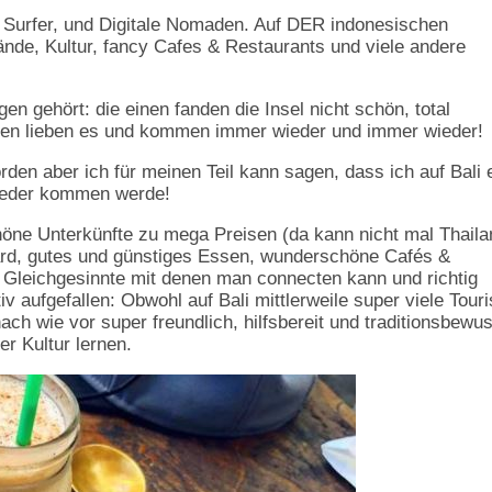
r, Surfer, und Digitale Nomaden. Auf DER indonesischen
ände, Kultur, fancy Cafes & Restaurants und viele andere
n gehört: die einen fanden die Insel nicht schön, total
eren lieben es und kommen immer wieder und immer wieder!
worden aber ich für meinen Teil kann sagen, dass ich auf Bali 
 wieder kommen werde!
öne Unterkünfte zu mega Preisen (da kann nicht mal Thaila
ndard, gutes und günstiges Essen, wunderschöne Cafés &
e Gleichgesinnte mit denen man connecten kann und richtig
tiv aufgefallen: Obwohl auf Bali mittlerweile super viele Tour
ch wie vor super freundlich, hilfsbereit und traditionsbewus
r Kultur lernen.