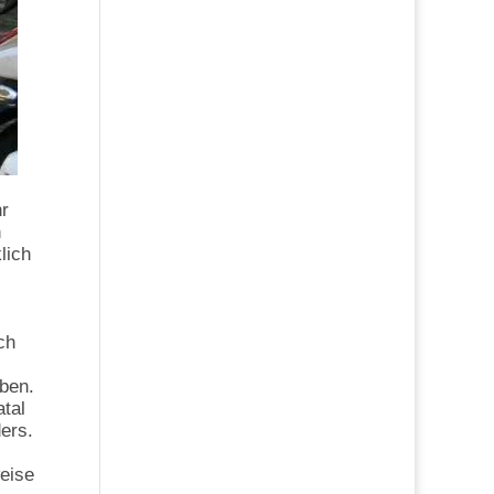
hr
n
lich
ch
eben.
atal
ders.
eise