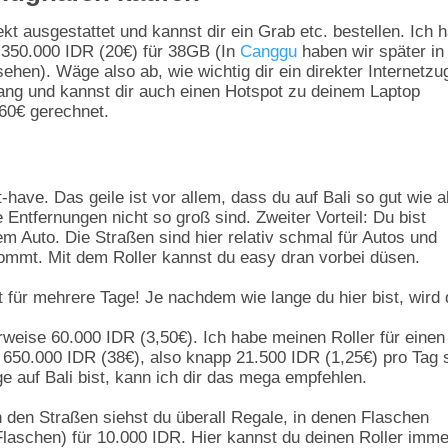
rekt ausgestattet und kannst dir ein Grab etc. bestellen. Ich 
: 350.000 IDR (20€) für 38GB (In
Canggu
haben wir später in
en). Wäge also ab, wie wichtig dir ein direkter Internetz
fang und kannst dir auch einen Hotspot zu deinem Laptop
60€ gerechnet.
st-have. Das geile ist vor allem, dass du auf Bali so gut wie a
 Entfernungen nicht so groß sind. Zweiter Vorteil: Du bist
em Auto. Die Straßen sind hier relativ schmal für Autos und
kommt. Mit dem Roller kannst du easy dran vorbei düsen.
t für mehrere Tage! Je nachdem wie lange du hier bist, wird 
erweise 60.000 IDR (3,50€). Ich habe meinen Roller für einen
650.000 IDR (38€), also knapp 21.500 IDR (1,25€) pro Tag 
nge auf Bali bist, kann ich dir das mega empfehlen.
 den Straßen siehst du überall Regale, in denen Flaschen
 Flaschen) für 10.000 IDR. Hier kannst du deinen Roller imme