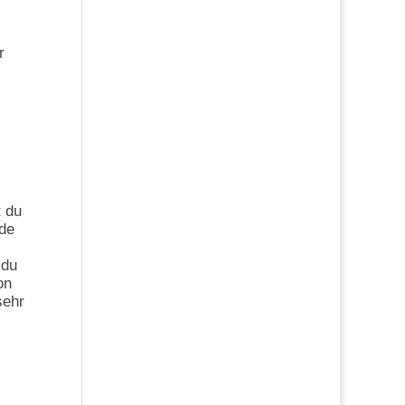
r
t du
ade
 du
on
sehr