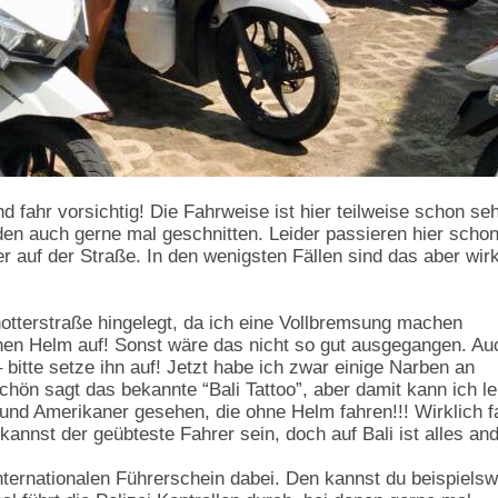
 fahr vorsichtig! Die Fahrweise ist hier teilweise schon se
n auch gerne mal geschnitten. Leider passieren hier scho
er auf der Straße. In den wenigsten Fällen sind das aber wirk
otterstraße hingelegt, da ich eine Vollbremsung machen
nen Helm auf! Sonst wäre das nicht so gut ausgegangen. Au
 bitte setze ihn auf! Jetzt habe ich zwar einige Narben an
hön sagt das bekannte “Bali Tattoo”, aber damit kann ich l
 und Amerikaner gesehen, die ohne Helm fahren!!! Wirklich f
 kannst der geübteste Fahrer sein, doch auf Bali ist alles an
ternationalen Führerschein dabei. Den kannst du beispielsw