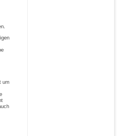
en.
eigen
be
et um
e
ht
auch