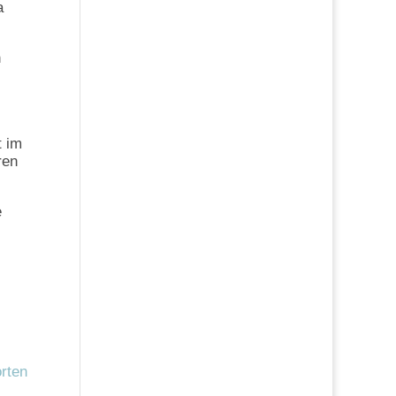
a
n
t im
ren
e
rten