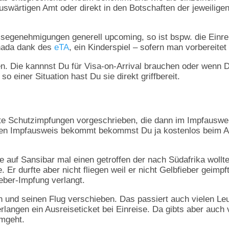
uswärtigen Amt oder direkt in den Botschaften der jeweilige
isegenehmigungen generell upcoming, so ist bspw. die Einre
anada dank des
eTA
, ein Kinderspiel – sofern man vorbereitet 
n. Die kannnst Du für Visa-on-Arrival brauchen oder wenn 
so einer Situation hast Du sie direkt griffbereit.
te Schutzimpfungen vorgeschrieben, die dann im Impfauswe
alen Impfausweis bekommt bekommst Du ja kostenlos beim A
abe auf Sansibar mal einen getroffen der nach Südafrika wollt
. Er durfte aber nicht fliegen weil er nicht Gelbfieber geimpf
ieber-Impfung verlangt.
n und seinen Flug verschieben. Das passiert auch vielen Le
angen ein Ausreiseticket bei Einreise. Da gibts aber auch 
umgeht.