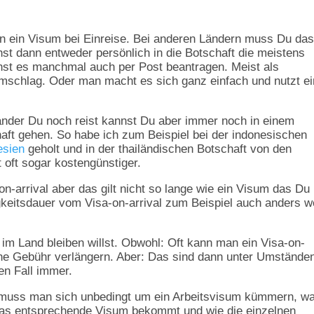
en ein Visum bei Einreise. Bei anderen Ländern muss Du das
t dann entweder persönlich in die Botschaft die meistens
nst es manchmal auch per Post beantragen. Meist als
mschlag. Oder man macht es sich ganz einfach und nutzt e
Länder Du noch reist kannst Du aber immer noch in einem
aft gehen. So habe ich zum Beispiel bei der indonesischen
esien
geholt und in der thailändischen Botschaft von den
t oft sogar kostengünstiger.
n-arrival aber das gilt nicht so lange wie ein Visum das Du
tigkeitsdauer vom Visa-on-arrival zum Beispiel auch anders 
im Land bleiben willst. Obwohl: Oft kann man ein Visa-on-
ine Gebühr verlängern. Aber: Das sind dann unter Umstände
en Fall immer.
, muss man sich unbedingt um ein Arbeitsvisum kümmern, wa
das entsprechende Visum bekommt und wie die einzelnen