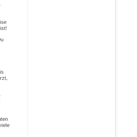
n
ise
ist!
Du
is
rzt,
e
t
uten
viele