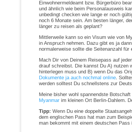
Einwohnermeldeamt bzw. Bürgerbüro beantr
und ähnlich wie beim Personalausweis kan
unbedingt checken wie lange er noch gülti
noch 6 Monate sein. Am besten länger, de
länger zu reisen als geplant?
Mittlerweile kann so ein Visum wie von My
in Anspruch nehmen. Dazu gibt es ja dann
normalerweise sollte die Seitenanzahl für 
Mach Dir von Deinem Reisepass auf jeden F
drauf schreibst. Die kannst Du A) nutzen
hinterlegen muss und B) wenn Du das Origi
Dokumente ja auch nochmal online
. Sollt
werden solltest Du schnellstens zur Deuts
Meine bisher wohl spannendste Botschaft b
Myanmar
im kleinen Ort Berlin-Dahlem. Do
Tipp:
Wenn Du eine doppelte Staatsangehör
dem englischen Pass hat man zum Beispie
man bekommt mit einem deutschen Pass in 