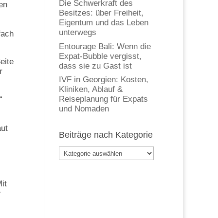
Die Schwerkraft des
en
Besitzes: über Freiheit,
Eigentum und das Leben
unterwegs
fach
Entourage Bali: Wenn die
Expat-Bubble vergisst,
eite
dass sie zu Gast ist
r
IVF in Georgien: Kosten,
Kliniken, Ablauf &
“
Reiseplanung für Expats
und Nomaden
aut
Beiträge nach Kategorie
Beiträge
nach
Kategorie
it
r