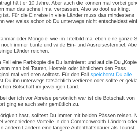
agt hält er 10 Jahre. Aber auch die können mal vorbei geh
n man das schnell mal verpassen. Also so doof es klingt
g ist. Für die Einreise in viele Länder muss das mindestens
nn wer weiss schon ob Du unterwegs nicht entscheidest ein
anmar oder Mongolei wie im Titelbild mal eben eine ganze S
 noch immer bunte und wilde Ein- und Ausreisestempel. Abe
einige Länder reichen.
all eine Farbkopie die Du laminierst und auf die Du „Kopie
 wenn man bei Touren, Hostels oder ähnlichem den Pass
nal mal verlieren solltest. Für den Fall
speicherst Du alle
est Du ihn unterwegs tatsächlich verlieren oder sollte er gekl
chen Botschaft im jeweiligen Land.
ei der ich vor Abreise persönlich war ist die Botschaft von
rt ging es auch sehr gemütlich zu.
igkeit hast, solltest Du immer mit beiden Pässen reisen. M
l verschiedene Vorteile in den Commonwealth-Ländern ode
andern Ländern eine längere Aufenthaltsdauer als Tourist.