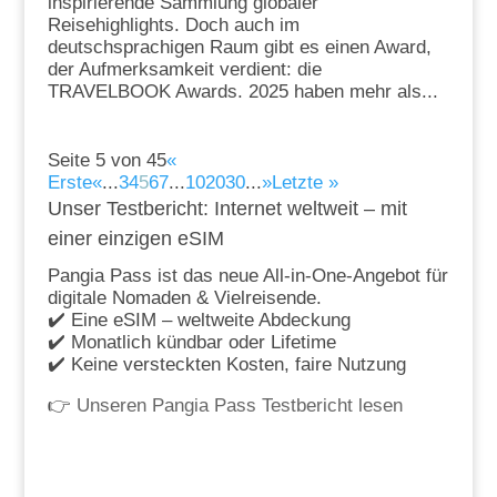
inspirierende Sammlung globaler
Reisehighlights. Doch auch im
deutschsprachigen Raum gibt es einen Award,
der Aufmerksamkeit verdient: die
TRAVELBOOK Awards. 2025 haben mehr als...
Seite 5 von 45
«
Erste
«
...
3
4
5
6
7
...
10
20
30
...
»
Letzte »
Unser Testbericht: Internet weltweit – mit
einer einzigen eSIM
Pangia Pass ist das neue All-in-One-Angebot für
digitale Nomaden & Vielreisende.
✔️ Eine eSIM – weltweite Abdeckung
✔️ Monatlich kündbar oder Lifetime
✔️ Keine versteckten Kosten, faire Nutzung
👉
Unseren Pangia Pass Testbericht lesen