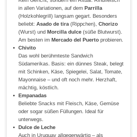
Kein Gericht, sondern ein Ritual. Rindfleisch
in allen Variationen, auf dem
Parrilla
(Holzkohlegrill) langsam gegart. Besonders
beliebt:
Asado de tira
(Rippchen),
Chorizo
(Wurst) und
Morcilla dulce
(süße Blutwurst).
Am besten im
Mercado del Puerto
probieren.
Chivito
Das wohl berühmteste Sandwich
Südamerikas. Basis: ein dünnes Steak, belegt
mit Schinken, Käse, Spiegelei, Salat, Tomate,
Mayonnaise – und oft noch mehr. Herzhaft,
mächtig, köstlich.
Empanadas
Beliebte Snacks mit Fleisch, Käse, Gemüse
oder sogar süßen Füllungen. Ideal für
unterwegs.
Dulce de Leche
Auch in Uruguay allgegenwärtig – als