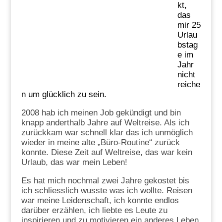
kt,
das
mir 25
Urlau
bstag
e im
Jahr
nicht
reiche
n um glücklich zu sein.
2008 hab ich meinen Job gekündigt und bin
knapp anderthalb Jahre auf Weltreise. Als ich
zurückkam war schnell klar das ich unmöglich
wieder in meine alte „Büro-Routine“ zurück
konnte. Diese Zeit auf Weltreise, das war kein
Urlaub, das war mein Leben!
Es hat mich nochmal zwei Jahre gekostet bis
ich schliesslich wusste was ich wollte. Reisen
war meine Leidenschaft, ich konnte endlos
darüber erzählen, ich liebte es Leute zu
inspirieren und zu motivieren ein anderes Leben