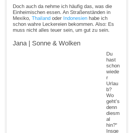
Doch auch da nehme ich häufig das, was die
Einheimischen essen. An Straßenständen in
Mexiko,
Thailand
oder
Indonesien
habe ich
schon wahre Leckereien bekommen. Also: Es
muss nicht alles teuer sein, um gut zu sein.
Jana |
Sonne & Wolken
Du
hast
schon
wiede
r
Urlau
b?
Wo
geht’s
denn
diesm
al
hin?“
Insge