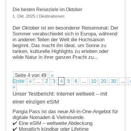
Die besten Reiseziele im Oktober
1. Okt. 2025
|
Destinationen
Der Oktober ist ein besonderer Reisemonat: Der
Sommer verabschiedet sich in Europa, während
in anderen Teilen der Welt die Hochsaison
beginnt. Das macht ihn ideal, um Sonne zu
tanken, kulturelle Highlights zu erleben oder
wilde Natur in ihrer ganzen Pracht zu...
Seite 4 von 49
«
Erste
«
...
2
3
4
5
6
...
10
20
30
...
»
Unser Testbericht: Internet weltweit – mit
einer einzigen eSIM
Pangia Pass ist das neue All-in-One-Angebot für
digitale Nomaden & Vielreisende.
✔️ Eine eSIM – weltweite Abdeckung
✔️ Monatlich kündbar oder Lifetime