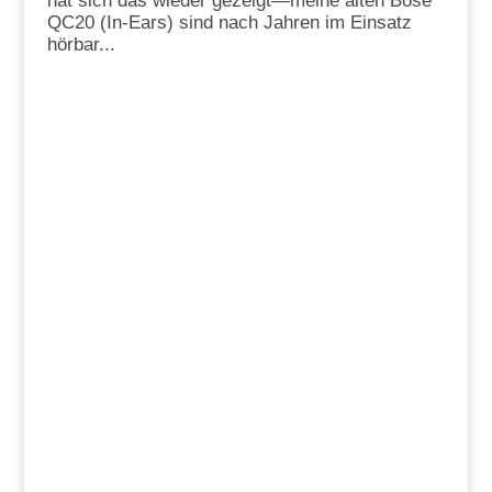
hat sich das wieder gezeigt—meine alten Bose
QC20 (In-Ears) sind nach Jahren im Einsatz
hörbar...