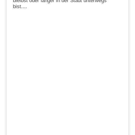
bleibst oder länger in der Stadt unterwegs
bist....