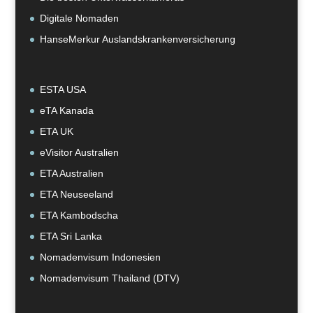
Digitale Nomaden
HanseMerkur Auslandskrankenversicherung
ESTA USA
eTA Kanada
ETA UK
eVisitor Australien
ETA Australien
ETA Neuseeland
ETA Kambodscha
ETA Sri Lanka
Nomadenvisum Indonesien
Nomadenvisum Thailand (DTV)