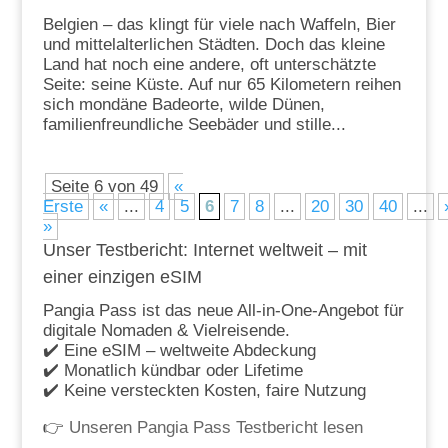
Belgien – das klingt für viele nach Waffeln, Bier
und mittelalterlichen Städten. Doch das kleine
Land hat noch eine andere, oft unterschätzte
Seite: seine Küste. Auf nur 65 Kilometern reihen
sich mondäne Badeorte, wilde Dünen,
familienfreundliche Seebäder und stille...
Seite 6 von 49
«
Erste
«
...
4
5
6
7
8
...
20
30
40
...
»
Unser Testbericht: Internet weltweit – mit
einer einzigen eSIM
Pangia Pass ist das neue All-in-One-Angebot für
digitale Nomaden & Vielreisende.
✔️ Eine eSIM – weltweite Abdeckung
✔️ Monatlich kündbar oder Lifetime
✔️ Keine versteckten Kosten, faire Nutzung
👉
Unseren Pangia Pass Testbericht lesen